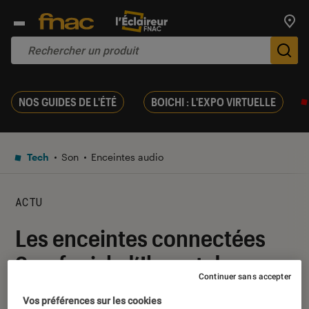
Trouv
De
NOS GUIDES DE L'ÉTÉ
BOICHI : L'EXPO VIRTUELLE
Tech
Son
Enceintes audio
ACTU
Les enceintes connectées
Symfonisk d’Ikea et de
Continuer sans accepter
Sonos arriveront cet été
Vos préférences sur les cookies