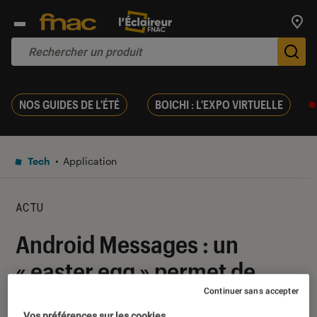
Trouv
De
NOS GUIDES DE L'ÉTÉ
BOICHI : L'EXPO VIRTUELLE
Tech
Application
ACTU
Android Messages : un
« easter egg » permet de
faire apparaître des emojis
Continuer sans accepter
Vos préférences sur les cookies