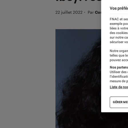
Vos préfé
22 juillet 2022
・
Par
Costanza Spina
FNAC et ses
exemple pou
liées à votr
des cookies
sur notre c
sécuriser vo
Notre organ
telles que l
pouvez acce
Nos partenai
Utiliser des
l’identifica
mesure de p
Liste de no
GÉRER ME