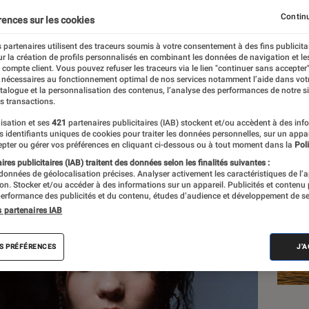
Continu
rences sur les cookies
 partenaires utilisent des traceurs soumis à votre consentement à des fins publicita
r la création de profils personnalisés en combinant les données de navigation et l
e compte client. Vous pouvez refuser les traceurs via le lien "continuer sans accepter"
 nécessaires au fonctionnement optimal de nos services notamment l’aide dans vot
Les
atalogue et la personnalisation des contenus, l’analyse des performances de notre si
s transactions.
isation et ses
421
partenaires publicitaires (IAB) stockent et/ou accèdent à des inf
es identifiants uniques de cookies pour traiter les données personnelles, sur un appa
pter ou gérer vos préférences en cliquant ci-dessous ou à tout moment dans la
Poli
res publicitaires (IAB) traitent des données selon les finalités suivantes :
 données de géolocalisation précises. Analyser activement les caractéristiques de l’
tion. Stocker et/ou accéder à des informations sur un appareil. Publicités et contenu
erformance des publicités et du contenu, études d’audience et développement de se
s partenaires IAB
S PRÉFÉRENCES
J'