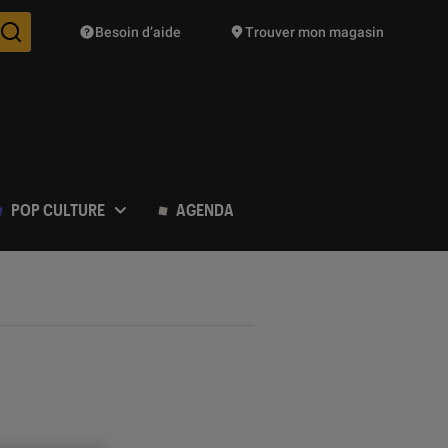
Besoin d’aide
Trouver mon magasin
Des suggestions de produits vont vous être proposées pendant vo
POP CULTURE
AGENDA