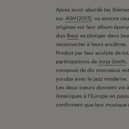
Introduction
Après avoir abordé les thèmes 
sur
ASH
(2017)
, ou encore ceux
origines sur leur album épo
duo
Ibeyi
se plonger dans leur
reconnecter à leurs ancêtres.
Produit par leur acolyte de to
participations de
Jorja Smith
,
composé de dix morceaux est
yoruba avec le jazz moderne, l
Les deux sœurs donnent vie à
Amériques à l’Europe en passan
confirment que leur musique 