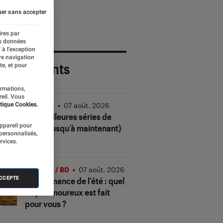
er sans accepter
ires par
es données
 à l’exception
re navigation
 plus récents
te, et pour
ormations,
reil. Vous
tique Cookies.
Séries
•
07 août. 2026
Les meilleures séries de
appareil pour
2026 (jusqu’à maintenant)
 personnalisés,
rvices.
Livres / BD
•
07 août. 2026
ACCEPTE
Quiz romance de l’été : quel
trope amoureux est fait
pour vous ?