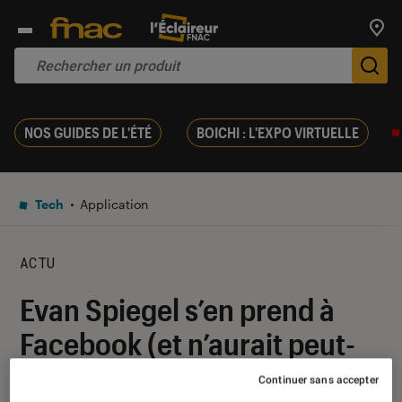
Trouv
De
NOS GUIDES DE L'ÉTÉ
BOICHI : L'EXPO VIRTUELLE
Tech
Application
ACTU
Evan Spiegel s’en prend à
Facebook (et n’aurait peut-
être pas dû)
Continuer sans accepter