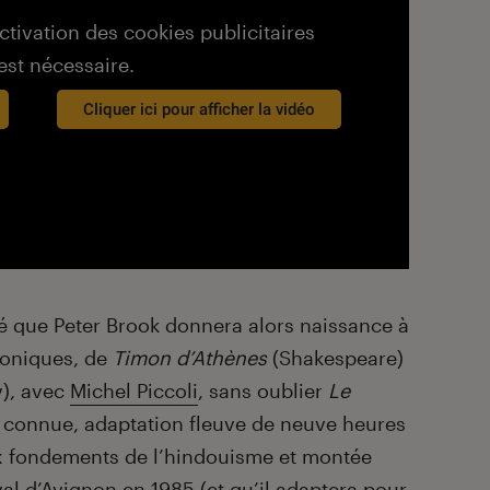
activation des cookies publicitaires
est nécessaire.
Cliquer ici pour afficher la vidéo
lé que Peter Brook donnera alors naissance à
coniques, de
Timon d’Athènes
(Shakespeare)
), avec
Michel Piccoli
, sans oublier
Le
us connue, adaptation fleuve de neuve heures
x fondements de l’hindouisme et montée
val d’Avignon en 1985 (et qu’il adaptera pour