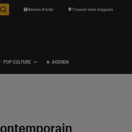
Besoin d’aide
Trouver mon magasin
Des suggestions de produits vont vous être proposées pendant vo
POP CULTURE
AGENDA
 contemporain