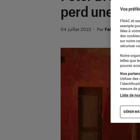
perd une de s
Vos préfé
FNAC et ses
exemple pou
04 juillet 2022
・
Par
Félix Tardieu
liées à votr
des cookies
sur notre c
sécuriser vo
Notre organ
telles que l
pouvez acce
Nos partenai
Utiliser des
l’identifica
mesure de p
Liste de no
GÉRER ME