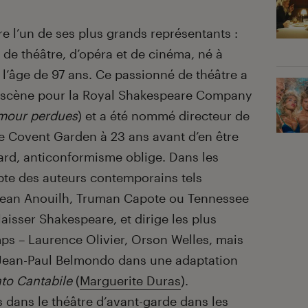
e l’un de ses plus grands représentants :
 de théâtre, d’opéra et de cinéma, né à
à l’âge de 97 ans. Ce passionné de théâtre a
n scène pour la Royal Shakespeare Company
amour perdues
) et a été nommé directeur de
e Covent Garden à 23 ans avant d’en être
ard, anticonformisme oblige. Dans les
pte des auteurs contemporains tels
, Jean Anouilh, Truman Capote ou Tennessee
aisser Shakespeare, et dirige les plus
s – Laurence Olivier, Orson Welles, mais
Jean-Paul Belmondo dans une adaptation
to Cantabile
(
Marguerite Duras
).
s dans le théâtre d’avant-garde dans les