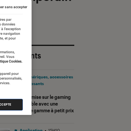
e
er sans accepter
ires par
es données
 à l’exception
re navigation
te, et pour
ormations,
 plus récents
reil. Vous
tique Cookies.
appareil pour
Périphériques, accessoires
 personnalisés,
rvices.
et composants
•
17H25
Corsair mise sur le gaming
accessible avec une
ACCEPTE
nouvelle gamme à petit prix
Application
•
15H10