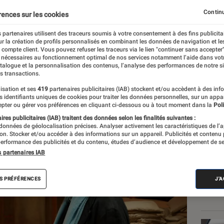
es figures d’avant-gard
Continu
rences sur les cookies
 partenaires utilisent des traceurs soumis à votre consentement à des fins publicita
r la création de profils personnalisés en combinant les données de navigation et l
e compte client. Vous pouvez refuser les traceurs via le lien "continuer sans accepter"
 nécessaires au fonctionnement optimal de nos services notamment l’aide dans vot
atalogue et la personnalisation des contenus, l’analyse des performances de notre si
s transactions.
isation et ses
419
partenaires publicitaires (IAB) stockent et/ou accèdent à des inf
Les
es identifiants uniques de cookies pour traiter les données personnelles, sur un appa
pter ou gérer vos préférences en cliquant ci-dessous ou à tout moment dans la
Poli
res publicitaires (IAB) traitent des données selon les finalités suivantes :
 données de géolocalisation précises. Analyser activement les caractéristiques de l’
tion. Stocker et/ou accéder à des informations sur un appareil. Publicités et contenu
erformance des publicités et du contenu, études d’audience et développement de se
s partenaires IAB
S PRÉFÉRENCES
J'