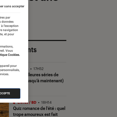
er sans accepter
ires par
es données
 à l’exception
re navigation
te, et pour
ormations,
 plus récents
reil. Vous
tique Cookies.
appareil pour
Séries
•
17H52
 personnalisés,
Les meilleures séries de
rvices.
2026 (jusqu’à maintenant)
ACCEPTE
Livres / BD
•
18H14
Quiz romance de l’été : quel
trope amoureux est fait