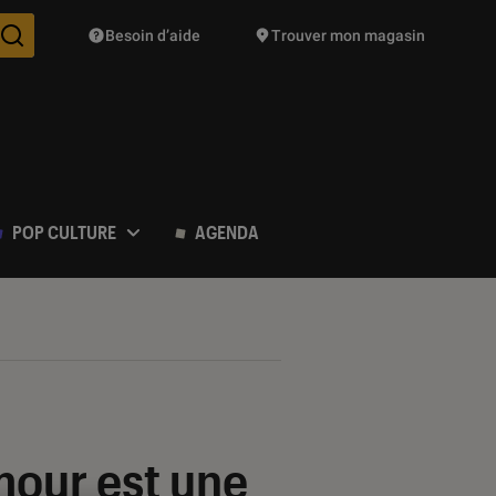
Besoin d’aide
Trouver mon magasin
Des suggestions de produits vont vous être proposées pendant vo
POP CULTURE
AGENDA
mour est une