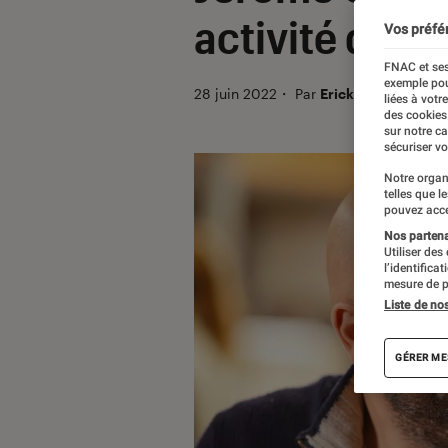
activité de fê
Vos préfé
FNAC et ses
exemple pou
28 juin 2022
・
Par
Erick Grisel
liées à votr
des cookies
sur notre c
sécuriser vo
Notre organ
telles que l
pouvez acce
Nos partenai
Utiliser des
l’identifica
mesure de p
Liste de no
GÉRER ME