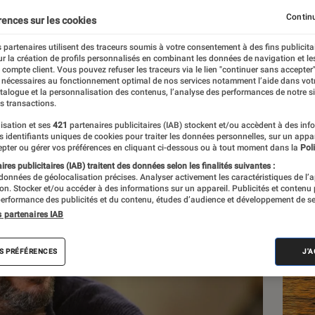
te foraine”
Continu
rences sur les cookies
 partenaires utilisent des traceurs soumis à votre consentement à des fins publicita
r la création de profils personnalisés en combinant les données de navigation et l
e compte client. Vous pouvez refuser les traceurs via le lien "continuer sans accepter"
 nécessaires au fonctionnement optimal de nos services notamment l’aide dans vot
atalogue et la personnalisation des contenus, l’analyse des performances de notre si
s transactions.
isation et ses
421
partenaires publicitaires (IAB) stockent et/ou accèdent à des inf
Les
es identifiants uniques de cookies pour traiter les données personnelles, sur un appa
pter ou gérer vos préférences en cliquant ci-dessous ou à tout moment dans la
Poli
res publicitaires (IAB) traitent des données selon les finalités suivantes :
 données de géolocalisation précises. Analyser activement les caractéristiques de l’
tion. Stocker et/ou accéder à des informations sur un appareil. Publicités et contenu
erformance des publicités et du contenu, études d’audience et développement de se
s partenaires IAB
S PRÉFÉRENCES
J'