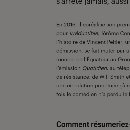
s’arrête jamais, aus
Introduction
En 2016, il coréalise son prem
pour
Irréductible
, Jérôme Com
l’histoire de Vincent Peltier, 
démission, se fait muter par 
monde, de l’Équateur au Groe
l’émission
Quotidien
, au télé
de résistance, de Will Smith e
une circulation ponctuée çà e
fois le comédien n’a perdu le 
Comment résumeriez-v