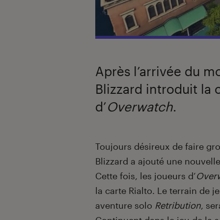
Après l’arrivée du m
Blizzard introduit la 
d’
Overwatch
.
Introduction
Toujours désireux de faire gro
Blizzard a ajouté une nouvell
Cette fois, les joueurs d’
Over
la carte Rialto. Le terrain de j
aventure solo
Retribution
, se