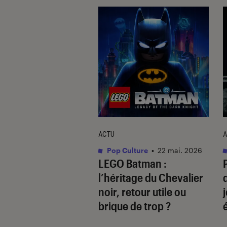
ACTU
A
vidéo
•
14 jan. 2026
Pop Culture
•
22 mai. 2026
l Crossing: New
LEGO Batman :
ons
: quelles sont
l’héritage du Chevalier
ouveautés de la
noir
, retour utile ou
on pour Switch 2 ?
brique de trop ?