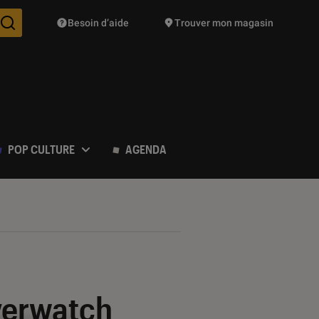
Besoin d’aide
Trouver mon magasin
Des suggestions de produits vont vous être proposées pendant vo
POP CULTURE
AGENDA
Overwatch