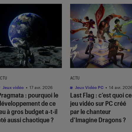
CTU
ACTU
Jeux vidéo
•
17 avr. 2026
Jeux Vidéo PC
•
14 avr. 202
Pragmata
: pourquoi le
Last Flag
: c’est quoi ce
développement de ce
jeu vidéo sur PC créé
jeu à gros budget a-t-il
par le chanteur
été aussi chaotique ?
d’Imagine Dragons ?