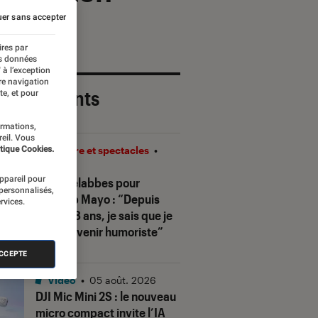
er sans accepter
ires par
es données
 à l’exception
re navigation
 plus récents
te, et pour
ormations,
reil. Vous
tique Cookies.
Théâtre et spectacles
•
08H00
appareil pour
Sofia Belabbes pour
 personnalisés,
Ketchup Mayo
: “Depuis
rvices.
que j’ai 8 ans, je sais que je
veux devenir humoriste”
ACCEPTE
Vidéo
•
05 août. 2026
DJI Mic Mini 2S : le nouveau
micro compact invite l’IA