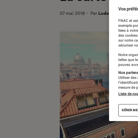
Vos préfé
07 mai 2018
・
Par
Ludovic Pierillas
FNAC et ses
exemple pou
liées à votr
des cookies
sur notre c
sécuriser vo
Notre organ
telles que l
pouvez acce
Nos partenai
Utiliser des
l’identifica
mesure de p
Liste de no
GÉRER ME