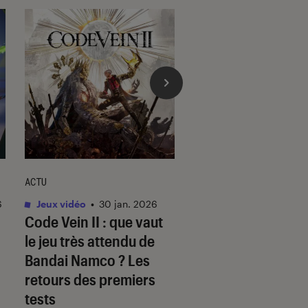
ACTU
ACTU
6
Jeux vidéo
•
30 jan. 2026
Jeux vidéo
•
29 jan. 
Code Vein II
: que vaut
Cairn
: c’est quoi 
le jeu très attendu de
de simulation
Bandai Namco ? Les
d’escalade ultra-
retours des premiers
attendu ?
tests