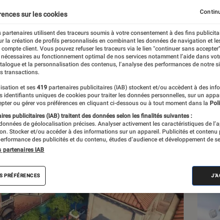
Continu
rences sur les cookies
 partenaires utilisent des traceurs soumis à votre consentement à des fins publicita
r la création de profils personnalisés en combinant les données de navigation et l
e compte client. Vous pouvez refuser les traceurs via le lien "continuer sans accepter"
 nécessaires au fonctionnement optimal de nos services notamment l’aide dans vot
Les
atalogue et la personnalisation des contenus, l’analyse des performances de notre si
s transactions.
isation et ses
419
partenaires publicitaires (IAB) stockent et/ou accèdent à des inf
es identifiants uniques de cookies pour traiter les données personnelles, sur un appa
pter ou gérer vos préférences en cliquant ci-dessous ou à tout moment dans la
Poli
res publicitaires (IAB) traitent des données selon les finalités suivantes :
 données de géolocalisation précises. Analyser activement les caractéristiques de l’
tion. Stocker et/ou accéder à des informations sur un appareil. Publicités et contenu
erformance des publicités et du contenu, études d’audience et développement de se
s partenaires IAB
S PRÉFÉRENCES
J'