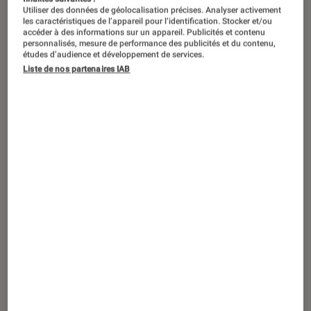
Utiliser des données de géolocalisation précises. Analyser activement
les caractéristiques de l’appareil pour l’identification. Stocker et/ou
accéder à des informations sur un appareil. Publicités et contenu
personnalisés, mesure de performance des publicités et du contenu,
études d’audience et développement de services.
Liste de nos partenaires IAB
TEST LABO
Noté 5 étoiles sur 5
Enceintes audio
•
22 sep. 2015
Test Labo de la Marshall Woburn : la
puissance maîtrisée