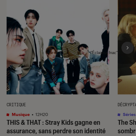
l'Éclaireur fnac">
CRITIQUE
DÉCRYPT
Musique
•
12H20
Séries
THIS & THAT
: Stray Kids gagne en
The S
assurance, sans perdre son identité
sombr