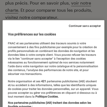
plus précis. Pour en savoir plus,
voir notre
charte
. Et pour comparer tous les produits,
visitez notre
comparateur
.
Continuer sans accepter
Vos préférences sur les cookies
Nos derniers contenus
FNAC et ses partenaires utilisent des traceurs soumis à votre
consentement à des fins publicitaires par exemple pour la création de
profils personnalisés en combinant les données de navigation et les
données liées à votre compte client. Vous pouvez refuser les traceurs
Tout
Sélections et guides
Tests
via le lien "continuer sans accepter" à l’exception des cookies
nécessaires au fonctionnement optimal de nos services notamment
l’aide dans votre navigation sur notre catalogue et la personnalisation
des contenus, l’analyse des performances de notre site, et pour
sécuriser vos transactions.
Notre organisation et ses
421
partenaires publicitaires (IAB) stockent
et/ou accèdent à des informations, telles que les identifiants uniques
de cookies pour traiter les données personnelles, sur un appareil. Vous
pouvez accepter ou gérer vos préférences en cliquant ci-dessous ou à
tout moment dans la
Politique Cookies.
Nos partenaires publicitaires (IAB) traitent des données selon les
finalités suivantes :