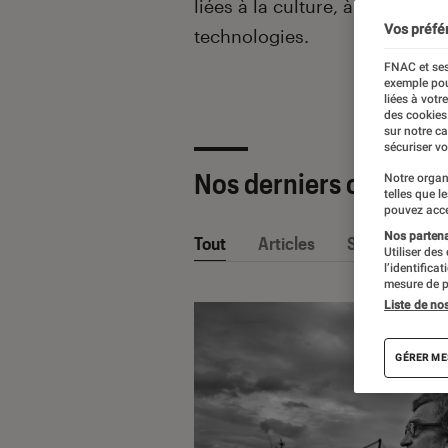
liées à la culture, à la pop cu
Vos préfé
technologies.
FNAC et ses
exemple pou
liées à votr
des cookies
sur notre c
sécuriser vo
Nos derniers contenu
Notre organ
telles que l
pouvez acce
Nos partenai
Tout
Articles
Sélections et
Utiliser des
l’identifica
mesure de p
Liste de no
GÉRER ME