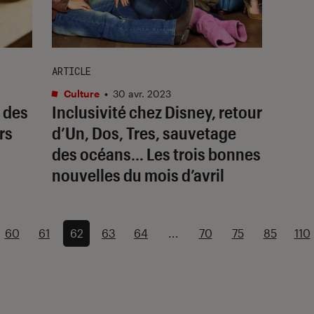
ARTICLE
Culture
•
30 avr. 2023
 des
Inclusivité chez Disney, retour
rs
d’
Un, Dos, Tres
, sauvetage
des océans… Les trois bonnes
nouvelles du mois d’avril
60
61
62
63
64
...
70
75
85
110