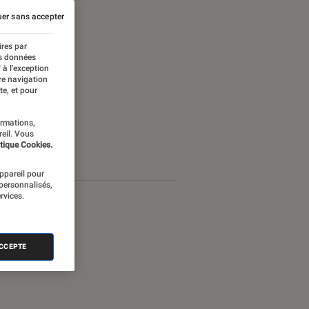
er sans accepter
ires par
es données
 à l’exception
re navigation
te, et pour
ormations,
reil. Vous
tique Cookies.
appareil pour
 personnalisés,
rvices.
ACCEPTE