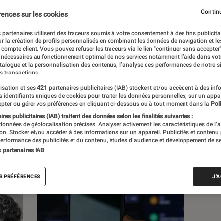
lture, à la culture numérique et aux nouvelles
Continu
rences sur les cookies
 partenaires utilisent des traceurs soumis à votre consentement à des fins publicita
r la création de profils personnalisés en combinant les données de navigation et l
e compte client. Vous pouvez refuser les traceurs via le lien "continuer sans accepter"
 nécessaires au fonctionnement optimal de nos services notamment l’aide dans vot
atalogue et la personnalisation des contenus, l’analyse des performances de notre si
s transactions.
s
isation et ses
421
partenaires publicitaires (IAB) stockent et/ou accèdent à des inf
es identifiants uniques de cookies pour traiter les données personnelles, sur un appa
pter ou gérer vos préférences en cliquant ci-dessous ou à tout moment dans la
Poli
res publicitaires (IAB) traitent des données selon les finalités suivantes :
 guides
Tests
 données de géolocalisation précises. Analyser activement les caractéristiques de l’
tion. Stocker et/ou accéder à des informations sur un appareil. Publicités et contenu
erformance des publicités et du contenu, études d’audience et développement de se
s partenaires IAB
S PRÉFÉRENCES
J'