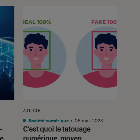
ARTICLE
3
Société numérique
•
06 mai. 2023
-
C’est quoi le tatouage
le
numérique, moyen