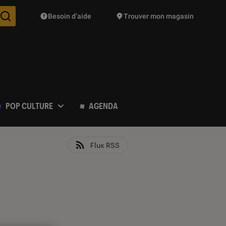
Besoin d’aide
Trouver mon magasin
Des suggestions de produits vont vous être proposées pendant vo
POP CULTURE
AGENDA
Flux RSS