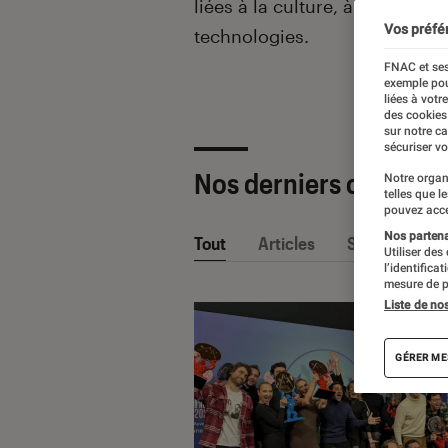
liées à la culture, à la pop cu
Vos préfé
technologies.
FNAC et ses
exemple pou
liées à votr
des cookies
sur notre c
sécuriser vo
Nos derniers contenu
Notre organ
telles que l
pouvez acce
Nos partenai
Tout
Articles
Sélections et
Utiliser des
l’identifica
mesure de p
Liste de no
GÉRER ME