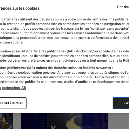
lture, à la culture numérique et aux nouvelles
Continu
rences sur les cookies
 partenaires utilisent des traceurs soumis à votre consentement à des fins publicita
r la création de profils personnalisés en combinant les données de navigation et l
e compte client. Vous pouvez refuser les traceurs via le lien "continuer sans accepter"
 nécessaires au fonctionnement optimal de nos services notamment l’aide dans vot
atalogue et la personnalisation des contenus, l’analyse des performances de notre si
s transactions.
s
isation et ses
419
partenaires publicitaires (IAB) stockent et/ou accèdent à des inf
es identifiants uniques de cookies pour traiter les données personnelles, sur un appa
pter ou gérer vos préférences en cliquant ci-dessous ou à tout moment dans la
Poli
res publicitaires (IAB) traitent des données selon les finalités suivantes :
 guides
Tests
 données de géolocalisation précises. Analyser activement les caractéristiques de l’
tion. Stocker et/ou accéder à des informations sur un appareil. Publicités et contenu
erformance des publicités et du contenu, études d’audience et développement de se
s partenaires IAB
S PRÉFÉRENCES
J'