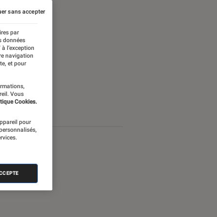
er sans accepter
ires par
es données
 à l’exception
re navigation
te, et pour
ormations,
reil. Vous
tique Cookies.
appareil pour
 personnalisés,
rvices.
ACCEPTE