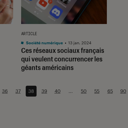
ARTICLE
Société numérique
•
13 jan. 2024
Ces réseaux sociaux français
qui veulent concurrencer les
géants américains
36
37
38
39
40
...
50
55
65
90