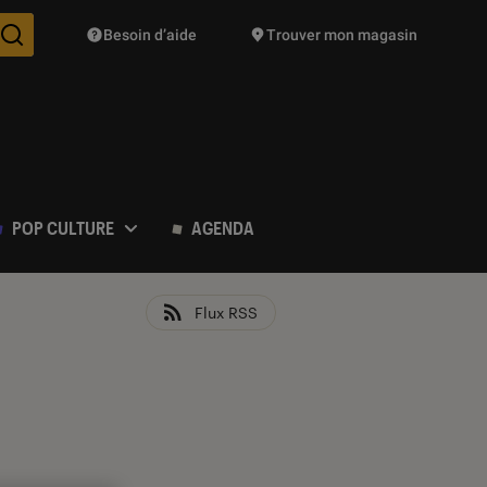
Besoin d’aide
Trouver mon magasin
Des suggestions de produits vont vous être proposées pendant vo
POP CULTURE
AGENDA
Flux RSS