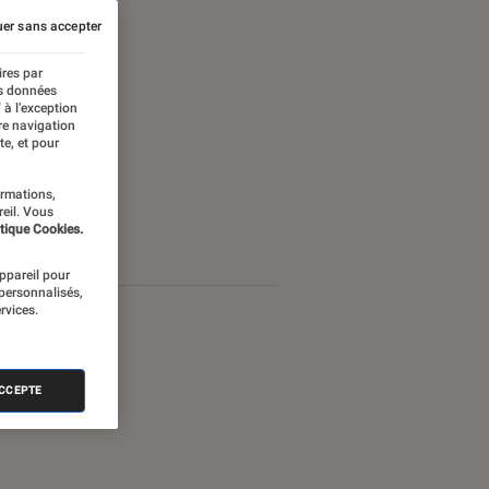
er sans accepter
ires par
es données
 à l’exception
re navigation
te, et pour
ormations,
reil. Vous
tique Cookies.
appareil pour
 personnalisés,
rvices.
ACCEPTE