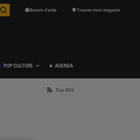
Besoin d’aide
Trouver mon magasin
Des suggestions de produits vont vous être proposées pendant vo
POP CULTURE
AGENDA
Flux RSS