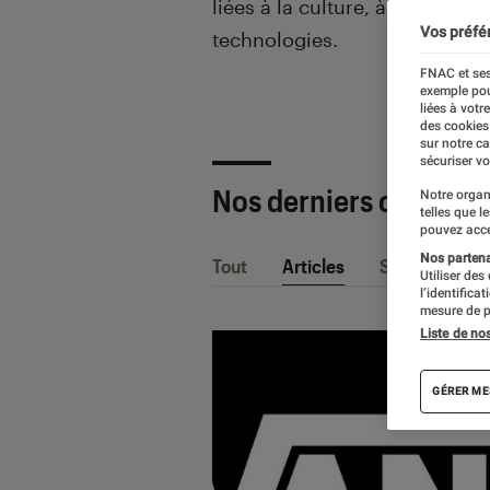
liées à la culture, à la pop cu
Vos préfé
technologies.
FNAC et ses
exemple pou
liées à votr
des cookies
sur notre c
sécuriser vo
Nos derniers contenu
Notre organ
telles que l
pouvez acce
Nos partenai
Tout
Articles
Sélections et
Utiliser des
l’identifica
mesure de p
Liste de no
GÉRER ME