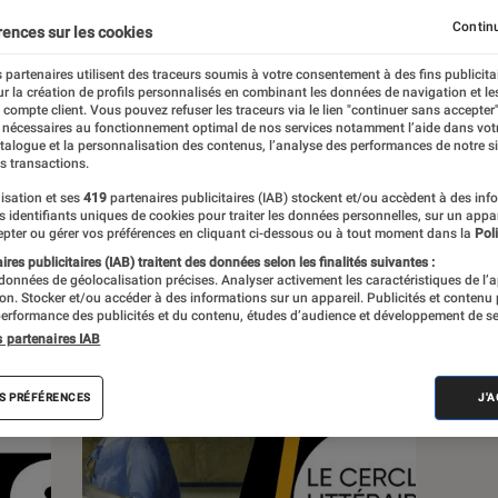
lture, à la culture numérique et aux nouvelles
Continu
rences sur les cookies
 partenaires utilisent des traceurs soumis à votre consentement à des fins publicita
r la création de profils personnalisés en combinant les données de navigation et l
e compte client. Vous pouvez refuser les traceurs via le lien "continuer sans accepter"
 nécessaires au fonctionnement optimal de nos services notamment l’aide dans vot
atalogue et la personnalisation des contenus, l’analyse des performances de notre si
s transactions.
s
isation et ses
419
partenaires publicitaires (IAB) stockent et/ou accèdent à des inf
es identifiants uniques de cookies pour traiter les données personnelles, sur un appa
pter ou gérer vos préférences en cliquant ci-dessous ou à tout moment dans la
Poli
res publicitaires (IAB) traitent des données selon les finalités suivantes :
 guides
Tests
 données de géolocalisation précises. Analyser activement les caractéristiques de l’
tion. Stocker et/ou accéder à des informations sur un appareil. Publicités et contenu
erformance des publicités et du contenu, études d’audience et développement de se
s partenaires IAB
S PRÉFÉRENCES
J'