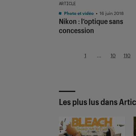
ARTICLE
Photo et vidéo
•
16 juin 2018
Nikon : l’optique sans
concession
1
...
10
110
Les plus lus dans Artic