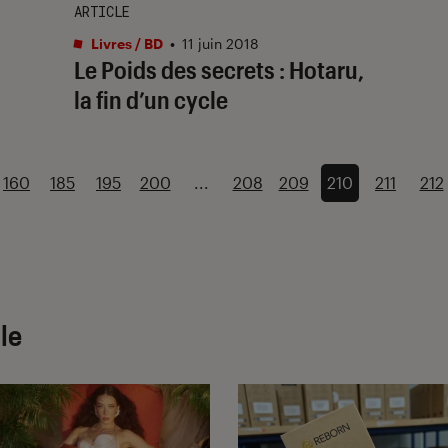
ARTICLE
Livres / BD
•
11 juin 2018
Le Poids des secrets : Hotaru,
la fin d’un cycle
160
185
195
200
...
208
209
210
211
212
le