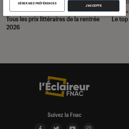
SÉLECTION
SÉLECTI
GÉRER MES PRÉFÉRENCES
J'ACCEPTE
Livres / BD
•
28 juil. 2026
Livres
Tous les prix littéraires de la rentrée
Le top
2026
Suivez la Fnac