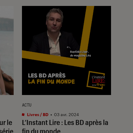
ACTU
Livres / BD
•
03 avr. 2024
ur le
L’Instant Lire : Les BD après la
 série
fin du monde