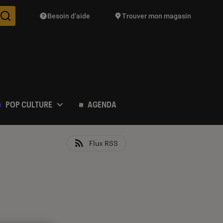
Besoin d’aide
Trouver mon magasin
Des suggestions de produits vont vous être proposées pendant vo
POP CULTURE
AGENDA
Flux RSS