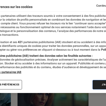
, à la pop culture, à la culture numérique et
Continu
rences sur les cookies
 partenaires utilisent des traceurs soumis à votre consentement à des fins publicita
r la création de profils personnalisés en combinant les données de navigation et l
e compte client. Vous pouvez refuser les traceurs via le lien "continuer sans accepter"
 nécessaires au fonctionnement optimal de nos services notamment l’aide dans vot
atalogue et la personnalisation des contenus, l’analyse des performances de notre si
s transactions.
s
isation et ses
421
partenaires publicitaires (IAB) stockent et/ou accèdent à des inf
es identifiants uniques de cookies pour traiter les données personnelles, sur un appa
pter ou gérer vos préférences en cliquant ci-dessous ou à tout moment dans la
Poli
res publicitaires (IAB) traitent des données selon les finalités suivantes :
 guides
Tests
 données de géolocalisation précises. Analyser activement les caractéristiques de l’
tion. Stocker et/ou accéder à des informations sur un appareil. Publicités et contenu
erformance des publicités et du contenu, études d’audience et développement de se
s partenaires IAB
S PRÉFÉRENCES
J'