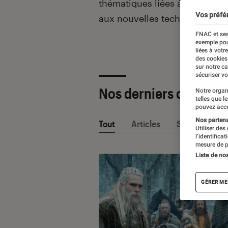
thématiques liées
à la culture
Vos préfé
aux nouvelles technologies.
FNAC et ses
exemple pou
liées à votr
des cookies
sur notre c
sécuriser vo
Nos derniers contenu
Notre organ
telles que l
pouvez acce
Nos partenai
Tout
Articles
Sélections et
Utiliser des
l’identifica
mesure de p
Liste de no
GÉRER ME