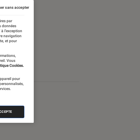
er sans accepter
ires par
es données
 à l’exception
re navigation
te, et pour
ormations,
reil. Vous
tique Cookies.
appareil pour
 personnalisés,
rvices.
ACCEPTE