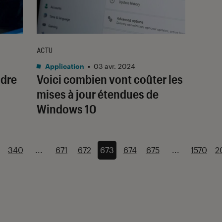
ACTU
Application
•
03 avr. 2024
ndre
Voici combien vont coûter les
mises à jour étendues de
Windows 10
340
...
671
672
673
674
675
...
1570
2