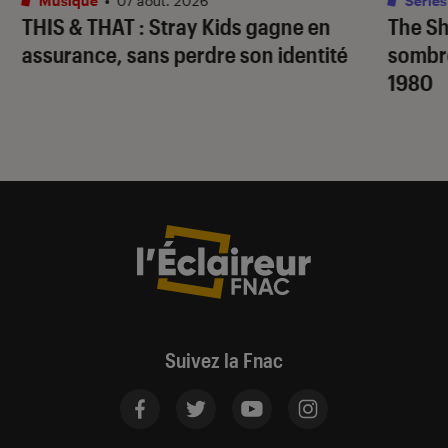
Musique
•
07 août. 2026
Séries
THIS & THAT
: Stray Kids gagne en
The S
assurance, sans perdre son identité
sombr
1980
Suivez la Fnac