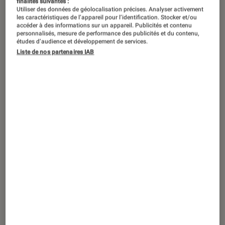
finalités suivantes :
Utiliser des données de géolocalisation précises. Analyser activement
les caractéristiques de l’appareil pour l’identification. Stocker et/ou
accéder à des informations sur un appareil. Publicités et contenu
personnalisés, mesure de performance des publicités et du contenu,
études d’audience et développement de services.
Liste de nos partenaires IAB
ACTU
Jeux vidéo
•
27 nov. 2024
30 Birds
: le conte vidéoludique d’Arte
qui mêle art et enquête