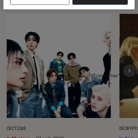
l'Éclaireur fnac">
CRITIQUE
DÉCRYPT