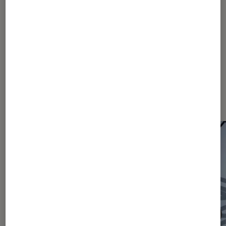
890
1290
2090
...
2463
Les plus lus dans Actu