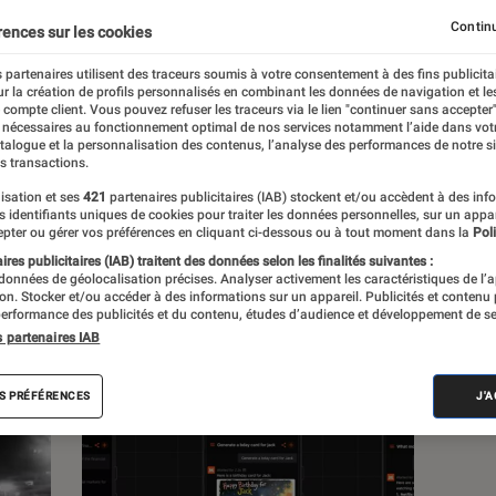
, à la pop culture, à la culture numérique et
Continu
rences sur les cookies
 partenaires utilisent des traceurs soumis à votre consentement à des fins publicita
r la création de profils personnalisés en combinant les données de navigation et l
e compte client. Vous pouvez refuser les traceurs via le lien "continuer sans accepter"
 nécessaires au fonctionnement optimal de nos services notamment l’aide dans vot
atalogue et la personnalisation des contenus, l’analyse des performances de notre si
s transactions.
s
isation et ses
421
partenaires publicitaires (IAB) stockent et/ou accèdent à des inf
es identifiants uniques de cookies pour traiter les données personnelles, sur un appa
pter ou gérer vos préférences en cliquant ci-dessous ou à tout moment dans la
Poli
res publicitaires (IAB) traitent des données selon les finalités suivantes :
 guides
Tests
 données de géolocalisation précises. Analyser activement les caractéristiques de l’
tion. Stocker et/ou accéder à des informations sur un appareil. Publicités et contenu
erformance des publicités et du contenu, études d’audience et développement de se
s partenaires IAB
S PRÉFÉRENCES
J'