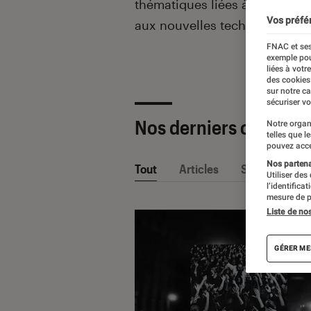
thématiques liées
à la culture
Vos préfé
aux nouvelles technologies.
FNAC et ses
exemple pou
liées à votr
des cookies
sur notre c
sécuriser vo
Nos derniers contenu
Notre organ
telles que l
pouvez acce
Nos partenai
Tout
Articles
Sélections et
Utiliser des
l’identifica
mesure de p
Liste de no
GÉRER ME