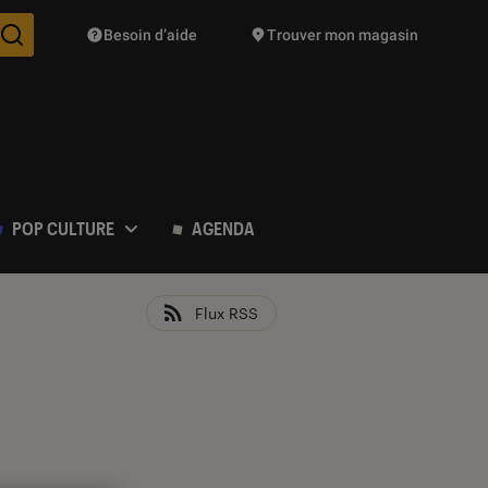
Besoin d’aide
Trouver mon magasin
Des suggestions de produits vont vous être proposées pendant vo
POP CULTURE
AGENDA
Flux RSS