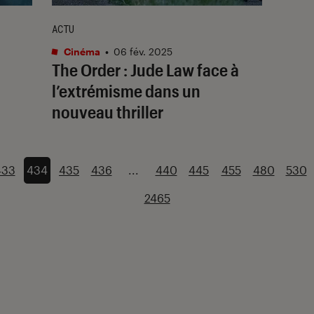
ACTU
Cinéma
•
06 fév. 2025
s
The Order
: Jude Law face à
l’extrémisme dans un
nouveau thriller
433
434
435
436
...
440
445
455
480
530
2465