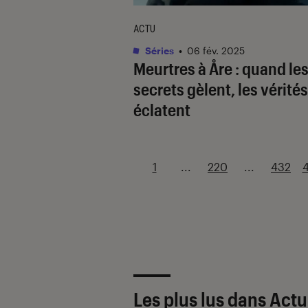
ACTU
Séries
•
06 fév. 2025
Meurtres à Åre
: quand le
secrets gèlent, les vérités
éclatent
1
...
220
...
432
Les plus lus dans Actu