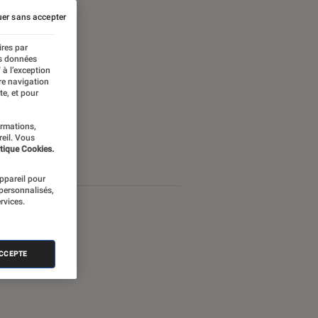
er sans accepter
ires par
es données
 à l’exception
re navigation
te, et pour
ormations,
reil. Vous
tique Cookies.
appareil pour
 personnalisés,
rvices.
ACCEPTE