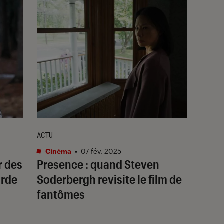
ACTU
Cinéma
•
07 fév. 2025
r des
Presence
: quand Steven
orde
Soderbergh revisite le film de
fantômes