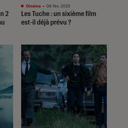
Cinéma
•
06 fév. 2025
on 2
Les Tuche
: un sixième film
au
est-il déjà prévu ?