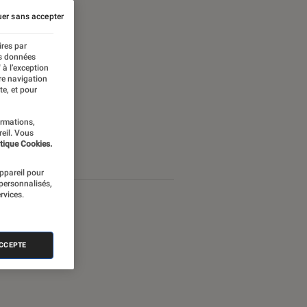
er sans accepter
ires par
es données
 à l’exception
re navigation
te, et pour
ormations,
reil. Vous
tique Cookies.
appareil pour
 personnalisés,
rvices.
ACCEPTE