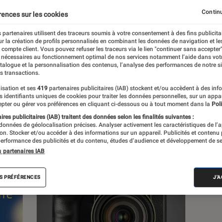
, à la pop culture, à la culture numérique et
Continu
rences sur les cookies
 partenaires utilisent des traceurs soumis à votre consentement à des fins publicita
r la création de profils personnalisés en combinant les données de navigation et l
e compte client. Vous pouvez refuser les traceurs via le lien "continuer sans accepter"
 nécessaires au fonctionnement optimal de nos services notamment l’aide dans vot
atalogue et la personnalisation des contenus, l’analyse des performances de notre si
s transactions.
s
isation et ses
419
partenaires publicitaires (IAB) stockent et/ou accèdent à des inf
es identifiants uniques de cookies pour traiter les données personnelles, sur un appa
pter ou gérer vos préférences en cliquant ci-dessous ou à tout moment dans la
Poli
res publicitaires (IAB) traitent des données selon les finalités suivantes :
 guides
Tests
 données de géolocalisation précises. Analyser activement les caractéristiques de l’
tion. Stocker et/ou accéder à des informations sur un appareil. Publicités et contenu
erformance des publicités et du contenu, études d’audience et développement de se
s partenaires IAB
S PRÉFÉRENCES
J'