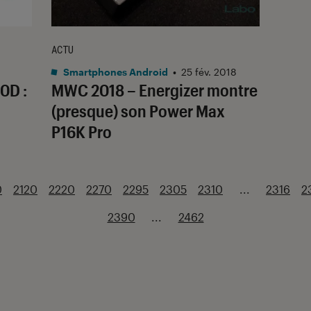
ACTU
Smartphones Android
•
25 fév. 2018
0D :
MWC 2018 – Energizer montre
(presque) son Power Max
P16K Pro
0
2120
2220
2270
2295
2305
2310
...
2316
2
2390
...
2462