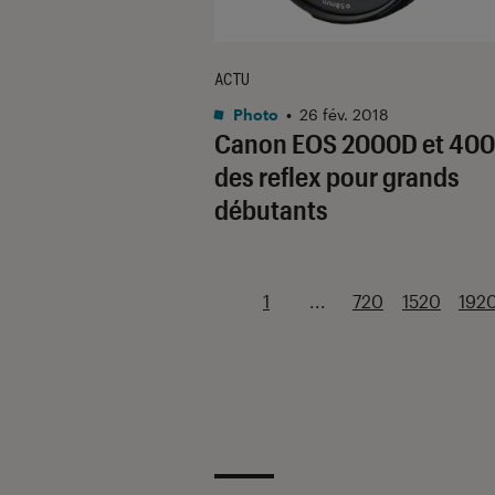
ACTU
Photo
•
26 fév. 2018
Canon EOS 2000D et 400
des reflex pour grands
débutants
1
...
720
1520
192