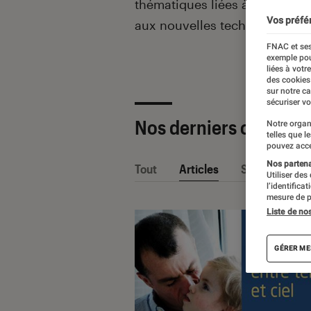
thématiques liées
à la culture
Vos préfé
aux nouvelles technologies.
FNAC et ses
exemple pou
liées à votr
des cookies
sur notre c
sécuriser vo
Nos derniers contenu
Notre organ
telles que l
pouvez acce
Nos partenai
Tout
Articles
Sélections et
Utiliser des
l’identifica
mesure de p
Liste de no
GÉRER ME