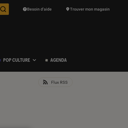
Besoin d’aide
Trouver mon magasin
Des suggestions de produits vont vous être proposées pendant vo
POP CULTURE
AGENDA
Flux RSS