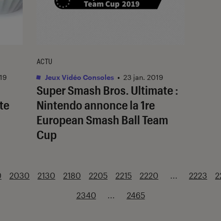
ACTU
019
Jeux Vidéo Consoles
•
23 jan. 2019
Super Smash Bros. Ultimate :
ite
Nintendo annonce la 1re
European Smash Ball Team
Cup
0
2030
2130
2180
2205
2215
2220
...
2223
2
2340
...
2465