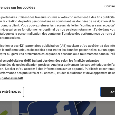
, à la pop culture, à la culture numérique et
Continu
rences sur les cookies
 partenaires utilisent des traceurs soumis à votre consentement à des fins publicita
r la création de profils personnalisés en combinant les données de navigation et l
e compte client. Vous pouvez refuser les traceurs via le lien "continuer sans accepter"
 nécessaires au fonctionnement optimal de nos services notamment l’aide dans vot
atalogue et la personnalisation des contenus, l’analyse des performances de notre si
s transactions.
s
isation et ses
421
partenaires publicitaires (IAB) stockent et/ou accèdent à des inf
es identifiants uniques de cookies pour traiter les données personnelles, sur un appa
pter ou gérer vos préférences en cliquant ci-dessous ou à tout moment dans la
Poli
res publicitaires (IAB) traitent des données selon les finalités suivantes :
 guides
Tests
 données de géolocalisation précises. Analyser activement les caractéristiques de l’
tion. Stocker et/ou accéder à des informations sur un appareil. Publicités et contenu
erformance des publicités et du contenu, études d’audience et développement de se
s partenaires IAB
S PRÉFÉRENCES
J'