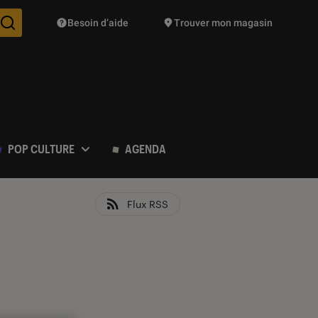
Besoin d’aide
Trouver mon magasin
Des suggestions de produits vont vous être proposées pendant vo
POP CULTURE
AGENDA
Flux RSS