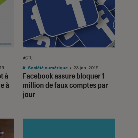
ACTU
019
Société numérique
•
23 jan. 2019
t à
Facebook assure bloquer 1
se à
million de faux comptes par
jour