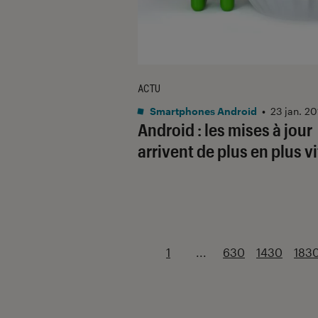
ACTU
Smartphones Android
•
23 jan. 2
Android : les mises à jour
arrivent de plus en plus v
1
...
630
1430
183