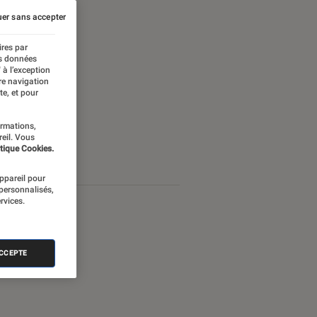
er sans accepter
ires par
es données
 à l’exception
re navigation
te, et pour
ormations,
reil. Vous
tique Cookies.
appareil pour
 personnalisés,
rvices.
ACCEPTE