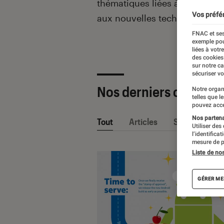
thématiques liées
à la culture
Vos préfé
aux nouvelles technologies.
FNAC et ses
exemple pou
liées à votr
des cookies
sur notre c
sécuriser vo
Nos derniers contenu
Notre organ
telles que l
pouvez acce
Nos partenai
Tout
Articles
Sélections et
Utiliser des
l’identifica
mesure de p
Liste de no
GÉRER ME