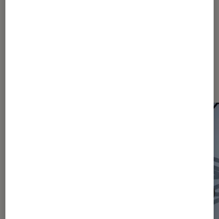
2226
2227
2228
...
2340
...
2465
Les plus lus dans Actu