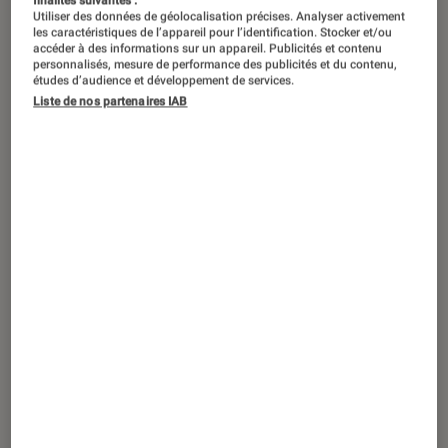
finalités suivantes :
Utiliser des données de géolocalisation précises. Analyser activement
les caractéristiques de l’appareil pour l’identification. Stocker et/ou
accéder à des informations sur un appareil. Publicités et contenu
personnalisés, mesure de performance des publicités et du contenu,
études d’audience et développement de services.
Liste de nos partenaires IAB
ACTU
Livres / BD
•
22 jan. 2019
L’Instant Lire à la Fnac : « ils sont jeunes,
ils sont beaux, ils sont talentueux ! »