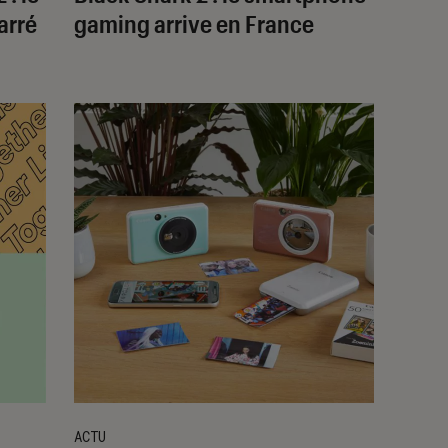
arré
gaming arrive en France
ACTU