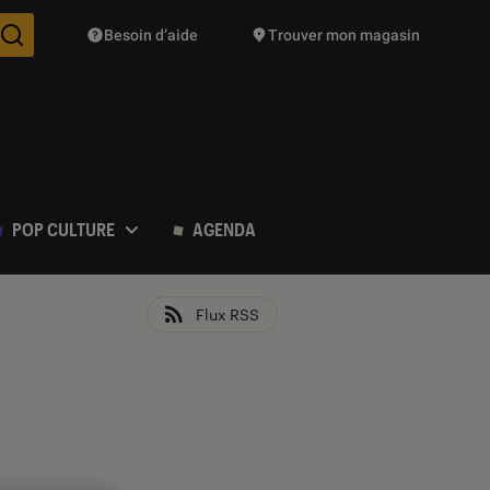
Besoin d’aide
Trouver mon magasin
Des suggestions de produits vont vous être proposées pendant vo
POP CULTURE
AGENDA
Flux RSS