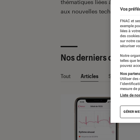
thématiques liées
à la culture
Vos préfé
aux nouvelles technologies.
FNAC et ses
exemple pou
liées à votr
des cookies
sur notre c
sécuriser vo
Nos derniers contenu
Notre organ
telles que l
pouvez acce
Nos partenai
Tout
Articles
Sélections et
Utiliser des
l’identifica
mesure de p
Liste de no
GÉRER ME