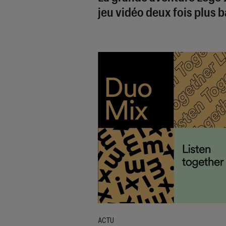
jeu vidéo deux fois plus b
ACTU