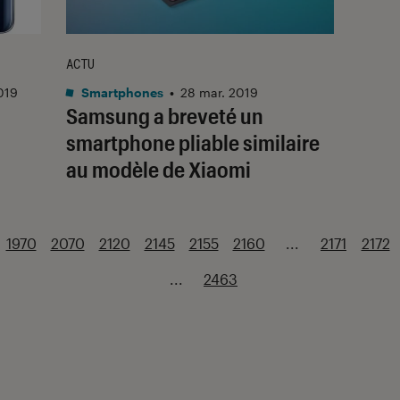
ACTU
019
Smartphones
•
28 mar. 2019
Samsung a breveté un
smartphone pliable similaire
au modèle de Xiaomi
1970
2070
2120
2145
2155
2160
...
2171
2172
...
2463