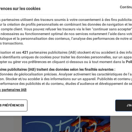
, à la pop culture, à la culture numérique et
Continu
rences sur les cookies
 partenaires utilisent des traceurs soumis à votre consentement à des fins publicita
r la création de profils personnalisés en combinant les données de navigation et l
e compte client. Vous pouvez refuser les traceurs via le lien "continuer sans accepter"
 nécessaires au fonctionnement optimal de nos services notamment l’aide dans vot
atalogue et la personnalisation des contenus, l’analyse des performances de notre si
s transactions.
s
isation et ses
421
partenaires publicitaires (IAB) stockent et/ou accèdent à des inf
es identifiants uniques de cookies pour traiter les données personnelles, sur un appa
pter ou gérer vos préférences en cliquant ci-dessous ou à tout moment dans la
Poli
res publicitaires (IAB) traitent des données selon les finalités suivantes :
 guides
Tests
 données de géolocalisation précises. Analyser activement les caractéristiques de l’
tion. Stocker et/ou accéder à des informations sur un appareil. Publicités et contenu
erformance des publicités et du contenu, études d’audience et développement de se
s partenaires IAB
S PRÉFÉRENCES
J'