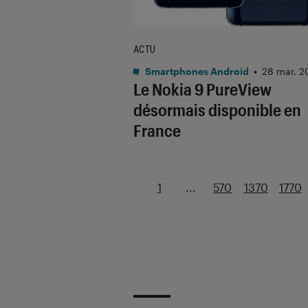
ACTU
Smartphones Android
•
28 mar. 2
Le Nokia 9 PureView
désormais disponible en
France
1
...
570
1370
1770