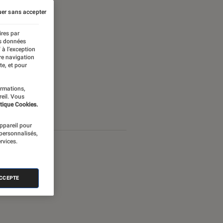
er sans accepter
ires par
es données
 à l’exception
re navigation
te, et pour
ormations,
reil. Vous
tique Cookies.
appareil pour
 personnalisés,
rvices.
ACCEPTE