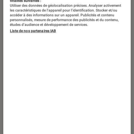
finalités suivantes :
Utiliser des données de géolocalisation précises. Analyser activement
les caractéristiques de l’appareil pour l’identification. Stocker et/ou
accéder à des informations sur un appareil. Publicités et contenu
personnalisés, mesure de performance des publicités et du contenu,
études d’audience et développement de services.
Liste de nos partenaires IAB
ACTU
PC Gamer
•
24 avr. 2019
Gigabyte : les Aero 15 Classic et Aorus
15 Classic s’équipent de processeurs
Core de 9e génération