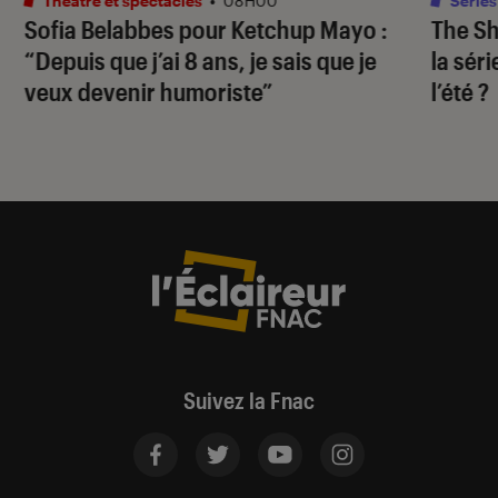
Théâtre et spectacles
•
08H00
Séries
Sofia Belabbes pour
Ketchup Mayo
:
The S
“Depuis que j’ai 8 ans, je sais que je
la sér
veux devenir humoriste”
l’été ?
Suivez la Fnac