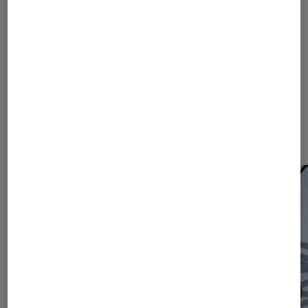
2157
...
2300
...
2462
Les plus lus dans Actu