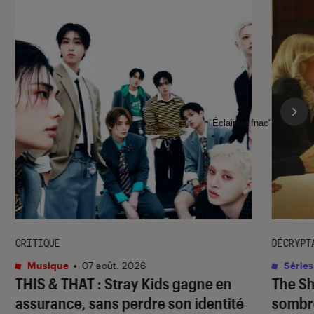
l'Éclaireur fnac">
CRITIQUE
DÉCRYPT
Musique
•
07 août. 2026
Séries
THIS & THAT
: Stray Kids gagne en
The S
assurance, sans perdre son identité
sombr