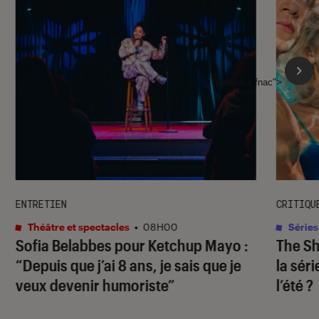
l'Éclaireur fnac">
ENTRETIEN
CRITIQU
Théâtre et spectacles
•
08H00
Séries
Sofia Belabbes pour
Ketchup Mayo
:
The S
“Depuis que j’ai 8 ans, je sais que je
la sér
veux devenir humoriste”
l’été ?