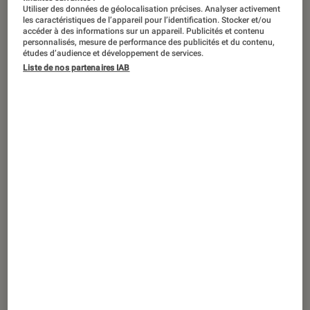
Utiliser des données de géolocalisation précises. Analyser activement
les caractéristiques de l’appareil pour l’identification. Stocker et/ou
accéder à des informations sur un appareil. Publicités et contenu
personnalisés, mesure de performance des publicités et du contenu,
études d’audience et développement de services.
Liste de nos partenaires IAB
ACTU
Casques audio
•
22 juin 2022
Soldes d’été 2022 : les écouteurs
Sennheiser Momentum Free à -50%