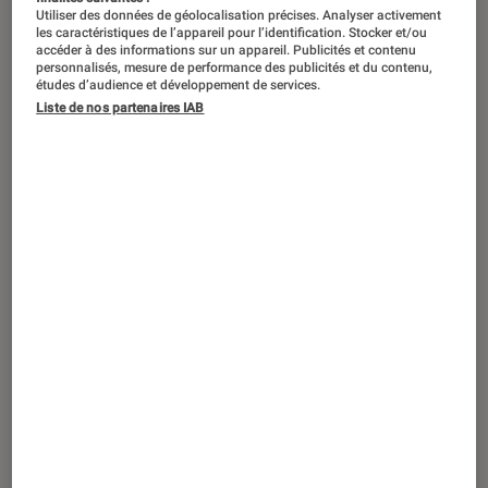
Utiliser des données de géolocalisation précises. Analyser activement
les caractéristiques de l’appareil pour l’identification. Stocker et/ou
accéder à des informations sur un appareil. Publicités et contenu
personnalisés, mesure de performance des publicités et du contenu,
études d’audience et développement de services.
Liste de nos partenaires IAB
ACTU
Mangas
•
18 août. 2022
Le manga
The Witch and the Beast
passe
lui aussi par la case anime