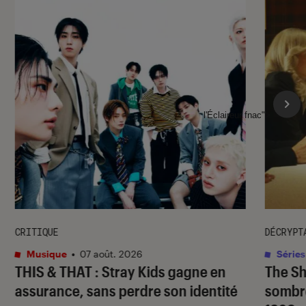
l'Éclaireur fnac">
CRITIQUE
DÉCRYPT
Musique
•
07 août. 2026
Séries
THIS & THAT
: Stray Kids gagne en
The S
assurance, sans perdre son identité
sombr