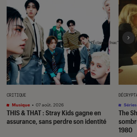
l'Éclaireur fnac">
CRITIQUE
DÉCRYPT
Musique
•
07 août. 2026
Séries
THIS & THAT
: Stray Kids gagne en
The S
assurance, sans perdre son identité
sombr
1980