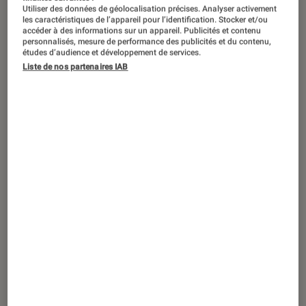
Utiliser des données de géolocalisation précises. Analyser activement
les caractéristiques de l’appareil pour l’identification. Stocker et/ou
accéder à des informations sur un appareil. Publicités et contenu
personnalisés, mesure de performance des publicités et du contenu,
études d’audience et développement de services.
Liste de nos partenaires IAB
ACTU
Jeux vidéo
•
23 août. 2022
Grâce à Microids, Tintin va faire son
grand retour sur consoles en 2023