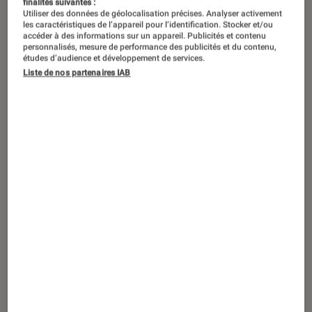
finalités suivantes :
Utiliser des données de géolocalisation précises. Analyser activement
les caractéristiques de l’appareil pour l’identification. Stocker et/ou
accéder à des informations sur un appareil. Publicités et contenu
personnalisés, mesure de performance des publicités et du contenu,
études d’audience et développement de services.
Liste de nos partenaires IAB
ACTU
Musique
•
26 mai. 2025
Damso : dernier acte avec
BĒYĀH
,
l’album le plus attendu de l’année ?