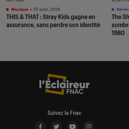
Musique
•
07 août. 2026
Séries
THIS & THAT
: Stray Kids gagne en
The S
assurance, sans perdre son identité
sombr
1980
Suivez la Fnac