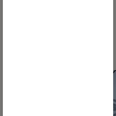
352
...
360
365
375
400
450
550
750
1150
1950
...
2465
Les plus lus dans Actu