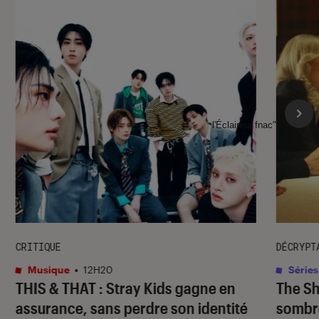
l'Éclaireur fnac">
CRITIQUE
DÉCRYPT
Musique
•
12H20
Séries
THIS & THAT
: Stray Kids gagne en
The S
assurance, sans perdre son identité
sombr