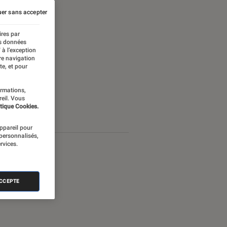
er sans accepter
ires par
es données
 à l’exception
re navigation
te, et pour
ormations,
reil. Vous
tique Cookies.
appareil pour
 personnalisés,
rvices.
ACCEPTE