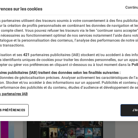
, à la pop culture, à la culture numérique et
Continu
rences sur les cookies
 partenaires utilisent des traceurs soumis à votre consentement à des fins publicita
r la création de profils personnalisés en combinant les données de navigation et l
e compte client. Vous pouvez refuser les traceurs via le lien "continuer sans accepter"
 nécessaires au fonctionnement optimal de nos services notamment l’aide dans vot
atalogue et la personnalisation des contenus, l’analyse des performances de notre si
s transactions.
s
isation et ses
421
partenaires publicitaires (IAB) stockent et/ou accèdent à des inf
es identifiants uniques de cookies pour traiter les données personnelles, sur un appa
pter ou gérer vos préférences en cliquant ci-dessous ou à tout moment dans la
Poli
res publicitaires (IAB) traitent des données selon les finalités suivantes :
 guides
Tests
 données de géolocalisation précises. Analyser activement les caractéristiques de l’
tion. Stocker et/ou accéder à des informations sur un appareil. Publicités et contenu
erformance des publicités et du contenu, études d’audience et développement de se
s partenaires IAB
S PRÉFÉRENCES
J'