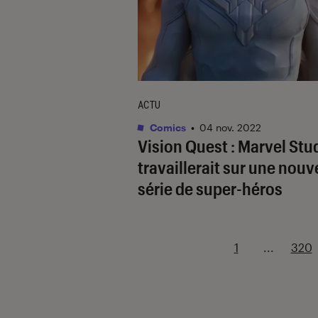
ACTU
Comics
•
04 nov. 2022
Vision Quest
: Marvel Stu
travaillerait sur une nouv
série de super-héros
1
...
320