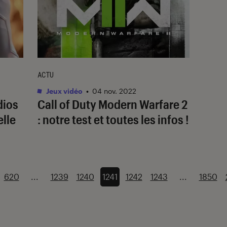
ACTU
Jeux vidéo
•
04 nov. 2022
dios
Call of Duty Modern Warfare 2
elle
: notre test et toutes les infos !
620
...
1239
1240
1241
1242
1243
...
1850