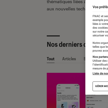
thématiques liées
à la culture
Vos préfé
aux nouvelles technologies.
FNAC et ses
exemple pou
liées à votr
des cookies
sur notre c
sécuriser vo
Nos derniers contenu
Notre organ
telles que l
pouvez acce
Nos partenai
Tout
Articles
Sélections et
Utiliser des
l’identifica
mesure de p
Liste de no
GÉRER ME