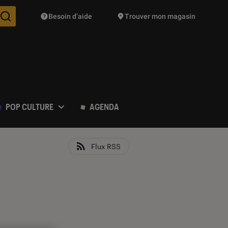
Besoin d’aide
Trouver mon magasin
Des suggestions de produits vont vous être proposées pendant vo
POP CULTURE
AGENDA
Flux RSS