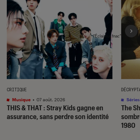
l'Éclaireur fnac">
CRITIQUE
DÉCRYPT
Musique
•
07 août. 2026
Séries
THIS & THAT
: Stray Kids gagne en
The S
assurance, sans perdre son identité
sombr
1980