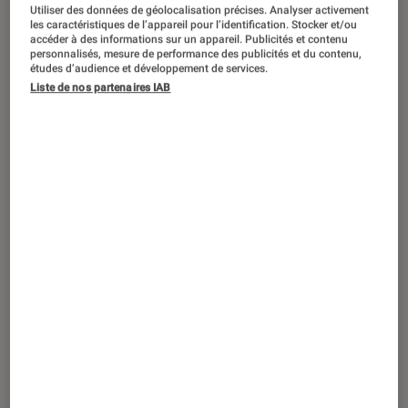
Utiliser des données de géolocalisation précises. Analyser activement
les caractéristiques de l’appareil pour l’identification. Stocker et/ou
accéder à des informations sur un appareil. Publicités et contenu
personnalisés, mesure de performance des publicités et du contenu,
études d’audience et développement de services.
Liste de nos partenaires IAB
ACTU
Smartphones Android
•
14 fév. 2023
Le Sony Xperia 1 V fuite et ressemble
beaucoup à son prédécesseur