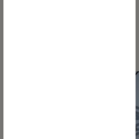
1121
1122
...
1790
2120
...
2465
Les plus lus dans Actu