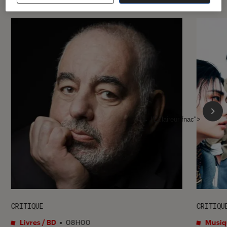
l'Éclaireur fnac">
CRITIQUE
CRITIQU
Livres / BD
•
08H00
Musiq