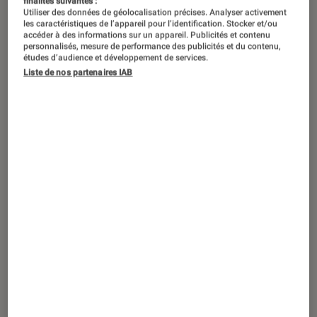
finalités suivantes :
Utiliser des données de géolocalisation précises. Analyser activement
les caractéristiques de l’appareil pour l’identification. Stocker et/ou
accéder à des informations sur un appareil. Publicités et contenu
personnalisés, mesure de performance des publicités et du contenu,
études d’audience et développement de services.
Liste de nos partenaires IAB
ACTU
Jeux vidéo
•
13 fév. 2023
Zelda
: comment jouer légalement au
reste de la saga en attendant la sortie de
Tears of the Kingdom
?