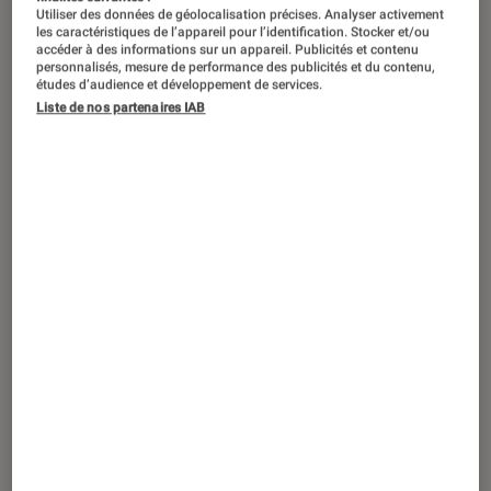
Utiliser des données de géolocalisation précises. Analyser activement
les caractéristiques de l’appareil pour l’identification. Stocker et/ou
accéder à des informations sur un appareil. Publicités et contenu
personnalisés, mesure de performance des publicités et du contenu,
études d’audience et développement de services.
Liste de nos partenaires IAB
ACTU
Objets connectés
•
23 mar. 2023
Samsung lance sa puce Exynos Ultra
wideband : ce que ça va changer pour
les objets connectés