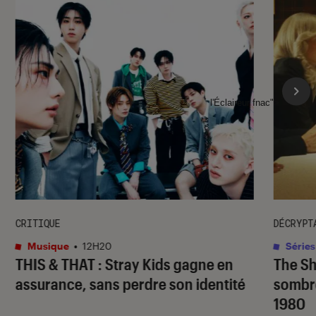
l'Éclaireur fnac">
CRITIQUE
DÉCRYPT
Musique
•
12H20
Séries
THIS & THAT
: Stray Kids gagne en
The S
assurance, sans perdre son identité
sombr
1980