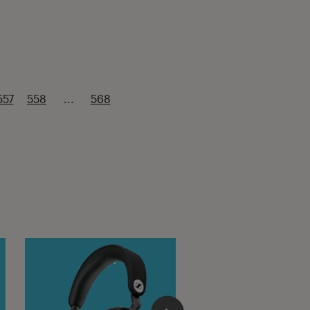
557
558
...
568