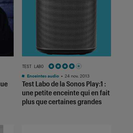
TEST LABO
Noté 4 étoiles sur 5
Enceintes audio
•
24 nov. 2013
que
Test Labo de la Sonos Play:1 :
une petite enceinte qui en fait
plus que certaines grandes