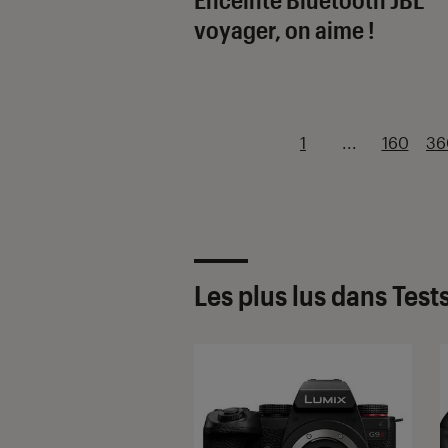
voyager, on aime !
1
...
160
36
Les plus lus dans Test