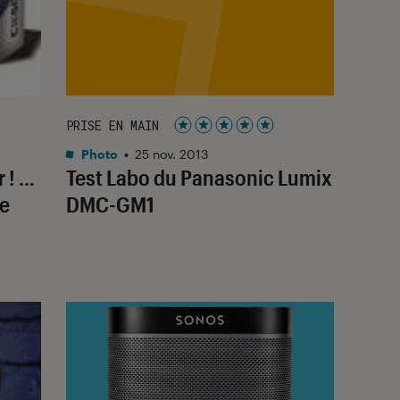
PRISE EN MAIN
Noté 5 étoiles sur 5
Photo
•
25 nov. 2013
r ! …
Test Labo du Panasonic Lumix
de
DMC-GM1