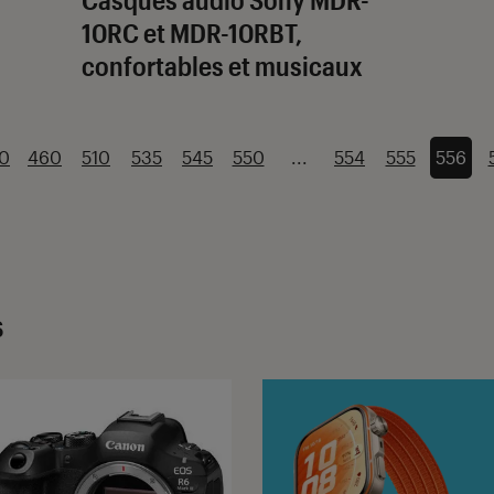
10RC et MDR-10RBT,
confortables et musicaux
0
460
510
535
545
550
...
554
555
556
s