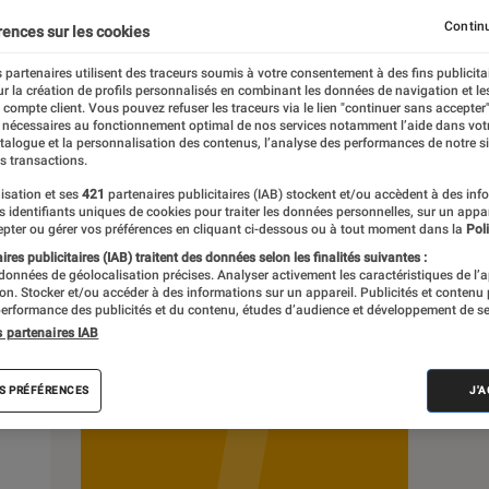
Continu
rences sur les cookies
 partenaires utilisent des traceurs soumis à votre consentement à des fins publicita
r la création de profils personnalisés en combinant les données de navigation et l
e compte client. Vous pouvez refuser les traceurs via le lien "continuer sans accepter"
Pop Culture
Tech
 nécessaires au fonctionnement optimal de nos services notamment l’aide dans vot
atalogue et la personnalisation des contenus, l’analyse des performances de notre si
s transactions.
isation et ses
421
partenaires publicitaires (IAB) stockent et/ou accèdent à des inf
es identifiants uniques de cookies pour traiter les données personnelles, sur un appa
pter ou gérer vos préférences en cliquant ci-dessous ou à tout moment dans la
Poli
res publicitaires (IAB) traitent des données selon les finalités suivantes :
 données de géolocalisation précises. Analyser activement les caractéristiques de l’
tion. Stocker et/ou accéder à des informations sur un appareil. Publicités et contenu
erformance des publicités et du contenu, études d’audience et développement de se
s partenaires IAB
S PRÉFÉRENCES
J'