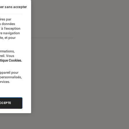
er sans accepter
ires par
es données
 à l’exception
re navigation
te, et pour
ormations,
reil. Vous
tique Cookies.
appareil pour
 personnalisés,
rvices.
ACCEPTE