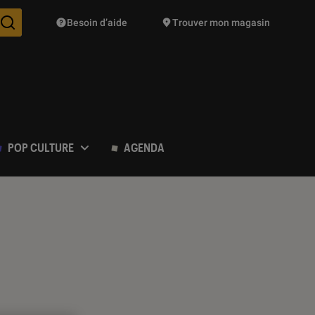
Besoin d’aide
Trouver mon magasin
Des suggestions de produits vont vous être proposées pendant vo
POP CULTURE
AGENDA