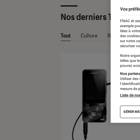
Vos préfé
Nos derniers Tests
FNAC et ses
exemple pou
liées à votr
Tout
Culture
Nos conseils
des cookies
sur notre c
sécuriser vo
Notre organ
telles que l
pouvez acce
Nos partenai
Utiliser des
l’identifica
mesure de p
Liste de no
GÉRER ME