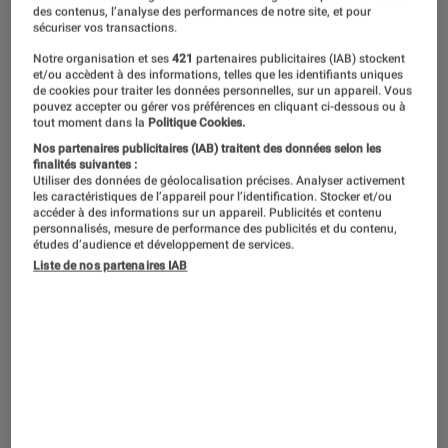
©dr
des contenus, l’analyse des performances de notre site, et pour
sécuriser vos transactions.
Notre organisation et ses
421
partenaires publicitaires (IAB) stockent
Vous avez remarqué que les tests de
et/ou accèdent à des informations, telles que les identifiants uniques
de cookies pour traiter les données personnelles, sur un appareil. Vous
produits électroménagers sont
pouvez accepter ou gérer vos préférences en cliquant ci-dessous ou à
tout moment dans la
Politique Cookies.
souvent confiés à des femmes ? Pour
Nos partenaires publicitaires (IAB) traitent des données selon les
montrer que nous aussi nous faisons
finalités suivantes :
Utiliser des données de géolocalisation précises. Analyser activement
le ménage, nous avons soumis deux
les caractéristiques de l’appareil pour l’identification. Stocker et/ou
accéder à des informations sur un appareil. Publicités et contenu
aspirateurs robots Hobot et Amibot à
personnalisés, mesure de performance des publicités et du contenu,
études d’audience et développement de services.
nos experts Valentin et Maxime. Bon,
Liste de nos partenaires IAB
d’accord, c’est l’aspirateur qui fait tout
le boulot, mais quand même !
Introduction
Vous avez remarqué que les tests de
produits électroménagers sont