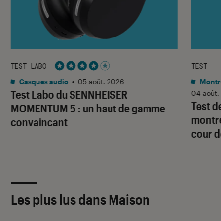
TEST LABO
TEST
Noté 4 étoiles sur 5
Casques audio
•
05 août. 2026
Montre
Test Labo du SENNHEISER
04 août.
Test d
MOMENTUM 5 : un haut de gamme
montre
convaincant
cour d
Les plus lus dans Maison