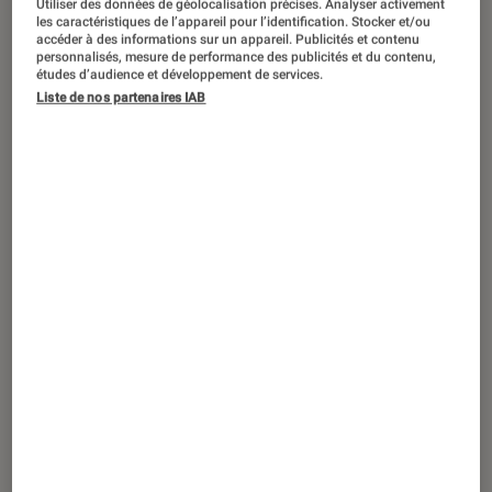
Utiliser des données de géolocalisation précises. Analyser activement
les caractéristiques de l’appareil pour l’identification. Stocker et/ou
accéder à des informations sur un appareil. Publicités et contenu
On ne présente plus Focal, une
personnalisés, mesure de performance des publicités et du contenu,
marque emblématique de la haute-
études d’audience et développement de services.
Liste de nos partenaires IAB
fidélité française dont les produits
sont reconnus et vendus dans le
monde entier. Après une première
incursion réussie dans le monde du
casque avec le Spirit One et sa
descendance, le fabricant nous
propose son premier casque intra-
auriculaire, le Sphear. Voyons ce qu’il
donne à l’écoute
Introduction