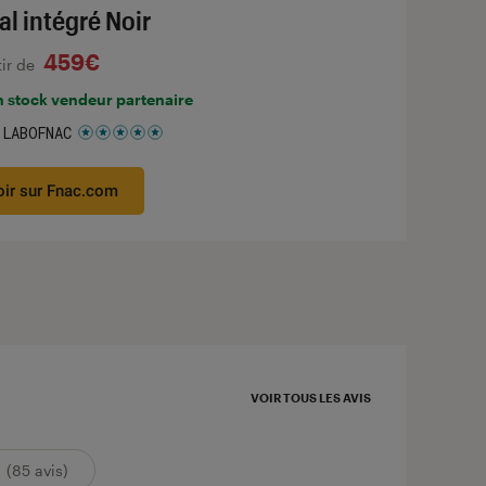
al intégré Noir
459€
tir de
n stock vendeur partenaire
 LABOFNAC
 5 étoiles sur 5
oir sur Fnac.com
VOIR TOUS LES AVIS
(85 avis)