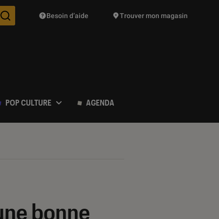
Besoin d’aide
Trouver mon magasin
Des suggestions de produits vont vous être proposées pendant vo
POP CULTURE
AGENDA
 une bonne