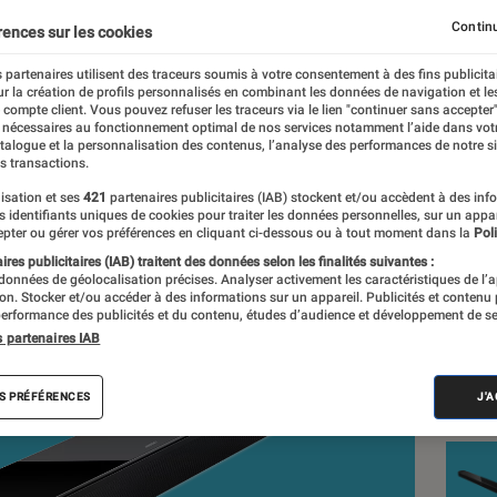
 à associer avec un mod
Continu
rences sur les cookies
 partenaires utilisent des traceurs soumis à votre consentement à des fins publicita
r la création de profils personnalisés en combinant les données de navigation et l
and, Romain Challand
e compte client. Vous pouvez refuser les traceurs via le lien "continuer sans accepter"
 nécessaires au fonctionnement optimal de nos services notamment l’aide dans vot
nt réalisés en toute indépendance du commerce ou des fabricants de
atalogue et la personnalisation des contenus, l’analyse des performances de notre si
expertise, et aux équipements de mesures les plus précis. Pour en s
s transactions.
tre
comparateur
.
isation et ses
421
partenaires publicitaires (IAB) stockent et/ou accèdent à des inf
es identifiants uniques de cookies pour traiter les données personnelles, sur un appa
pter ou gérer vos préférences en cliquant ci-dessous ou à tout moment dans la
Poli
res publicitaires (IAB) traitent des données selon les finalités suivantes :
 données de géolocalisation précises. Analyser activement les caractéristiques de l’
Nos
tion. Stocker et/ou accéder à des informations sur un appareil. Publicités et contenu
erformance des publicités et du contenu, études d’audience et développement de se
de 
s partenaires IAB
VOIR T
S PRÉFÉRENCES
J'