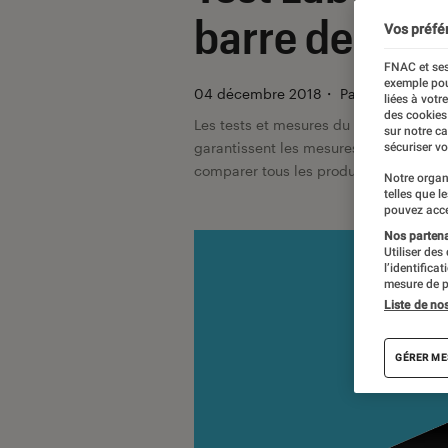
barre de son,
Vos préfé
FNAC et ses
exemple pou
04 décembre 2018
・
Par
Régis Bertr
liées à votr
des cookies
Les tests et mesures du Labo Fnac so
sur notre c
garantissent les mesures grâce à leur 
sécuriser vo
comparer tous les produits, visitez no
Notre organ
telles que l
pouvez acce
Nos partenai
Utiliser des
l’identifica
mesure de p
Liste de no
GÉRER ME