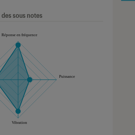
l des sous notes
aphique sont à retrouver dans l'onglet "Détail des so