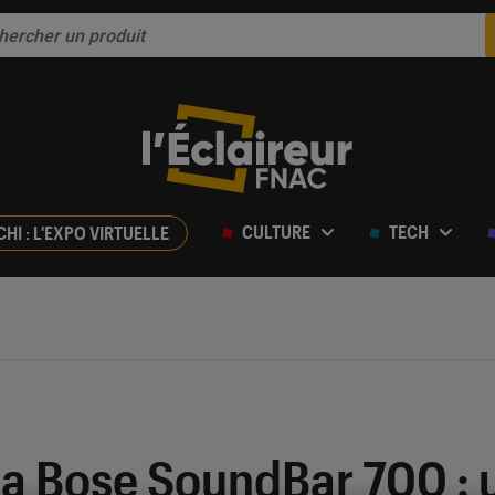
CULTURE
TECH
CHI : L'EXPO VIRTUELLE
ur 5
 la Bose SoundBar 700 :