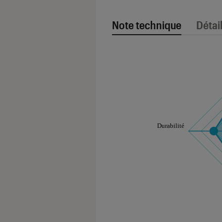
Note technique
Détai
Note technique
Les notes de ce gr