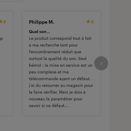
Philippe M.
Philip
5
5
Quel son...
LA Bar
op
Le produit correspond tout à fait
Cet arti
à ma recherche tant pour
semain
l'encombrement réduit que
satisfa
surtout la qualité du son. Seul
automa
bémol : la mise en service est un
foncti
peu complexe et ma
contenu
télécommande ayant un défaut,
de vari
j'ai du retourner au magasin pour
musique
la faire vérifier. Mais je dois à
nouveau la paramétrer pour
savoir si ce défaut...