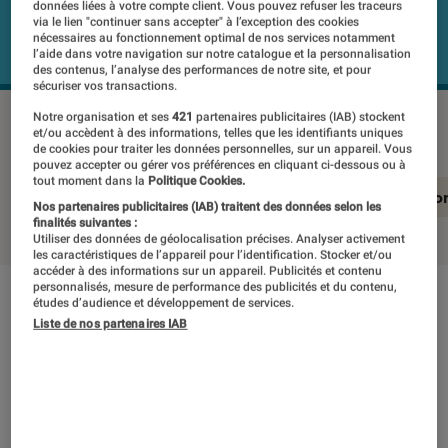
données liées à votre compte client. Vous pouvez refuser les traceurs
via le lien "continuer sans accepter" à l’exception des cookies
nécessaires au fonctionnement optimal de nos services notamment
l’aide dans votre navigation sur notre catalogue et la personnalisation
des contenus, l’analyse des performances de notre site, et pour
sécuriser vos transactions.
TRIANGLE Borea Br03 bt
©Labo Fnac
Notre organisation et ses
421
partenaires publicitaires (IAB) stockent
et/ou accèdent à des informations, telles que les identifiants uniques
de cookies pour traiter les données personnelles, sur un appareil. Vous
pouvez accepter ou gérer vos préférences en cliquant ci-dessous ou à
tout moment dans la
Politique Cookies.
En résumé
Notre test détaillé
Conclusio
Nos partenaires publicitaires (IAB) traitent des données selon les
finalités suivantes :
Utiliser des données de géolocalisation précises. Analyser activement
les caractéristiques de l’appareil pour l’identification. Stocker et/ou
accéder à des informations sur un appareil. Publicités et contenu
personnalisés, mesure de performance des publicités et du contenu,
études d’audience et développement de services.
En résumé
Liste de nos partenaires IAB
NOTE LABOFNAC
Noté 5 étoiles sur 5
Excellente surprise que les Triangle Borea