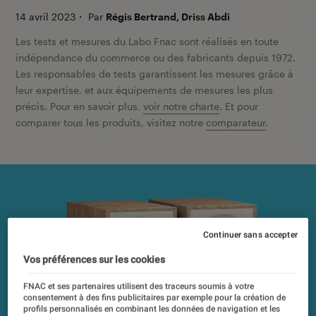
14 avril 2023
・
Par
Régis Bertrand, Driss Abdi
Les tests et mesures du Labo Fnac sont réalisés en toute
indépendance du commerce ou des fabricants depuis 1972.
Les responsables de tests garantissent les mesures grâce à
leur expertise, et aux équipements de mesures les plus
précis. Pour en savoir plus,
voir notre charte
. Et pour
comparer tous les produits, visitez notre
comparateur
.
Continuer sans accepter
Vos préférences sur les cookies
FNAC et ses partenaires utilisent des traceurs soumis à votre
consentement à des fins publicitaires par exemple pour la création de
profils personnalisés en combinant les données de navigation et les