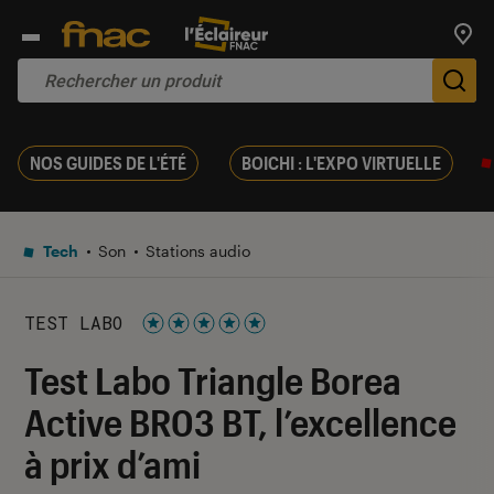
Trouv
De
NOS GUIDES DE L'ÉTÉ
BOICHI : L'EXPO VIRTUELLE
Tech
Son
Stations audio
TEST LABO
Noté 5 étoiles sur 5
Test Labo Triangle Borea
Active BR03 BT, l’excellence
à prix d’ami