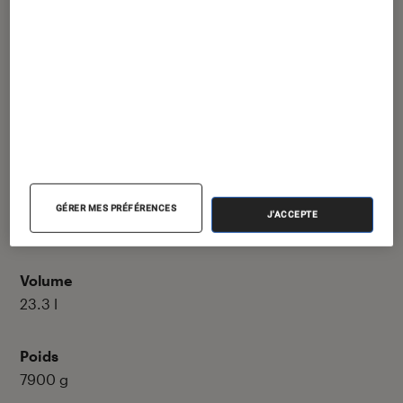
Oui
Ethernet
Non
NFC
Non
GÉRER MES PRÉFÉRENCES
J'ACCEPTE
Dimensions & poids
Volume
23.3
l
Poids
7900
g