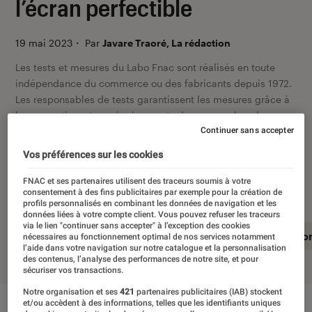
l’écran perfectible
19 mai 2023
・
Par
Javare Traoré, La rédaction
Les tests et mesures du Labo Fnac sont réalisés en toute
indépendance du commerce ou des fabricants depuis 1972.
Les responsables de tests garantissent les mesures grâce à
leur expertise, et aux équipements de mesures les plus
précis. Pour en savoir plus,
voir notre charte
Continuer sans accepter
. Et pour
comparer tous les produits, visitez notre
comparateur
.
Vos préférences sur les cookies
FNAC et ses partenaires utilisent des traceurs soumis à votre
consentement à des fins publicitaires par exemple pour la création de
profils personnalisés en combinant les données de navigation et les
données liées à votre compte client. Vous pouvez refuser les traceurs
via le lien "continuer sans accepter" à l’exception des cookies
En résumé
Notre test détaillé
Conclusio
nécessaires au fonctionnement optimal de nos services notamment
l’aide dans votre navigation sur notre catalogue et la personnalisation
des contenus, l’analyse des performances de notre site, et pour
sécuriser vos transactions.
Notre organisation et ses
421
partenaires publicitaires (IAB) stockent
et/ou accèdent à des informations, telles que les identifiants uniques