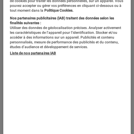
En résumé
de cookies pour traiter les données personnelles, sur un appareil. Vous
pouvez accepter ou gérer vos préférences en cliquant ci-dessous ou à
tout moment dans la
Politique Cookies.
Nos partenaires publicitaires (IAB) traitent des données selon les
NOTE LABOFNAC
Noté 5 étoiles sur 5
finalités suivantes :
Utiliser des données de géolocalisation précises. Analyser activement
les caractéristiques de l’appareil pour l’identification. Stocker et/ou
accéder à des informations sur un appareil. Publicités et contenu
C’est bien simple : le HP ZBook Fury ne recule
personnalisés, mesure de performance des publicités et du contenu,
devant aucune tâche, qu’elle soit
études d’audience et développement de services.
Liste de nos partenaires IAB
professionnelle, bureautique ou évidemment
vidéoludique. Fort d’une configuration des
plus musclées, cette véritable station de travail
se dote d’un processeur Intel Core i7 12800HX
offrant une vélocité implacable dans les tâches
du quotidien. Le protocole du Labo éprouvant
les performances sous une variété d’aspects,
on se rend compte que la vitesse de traitement
des images est perfectible. Ceci étant, la carte