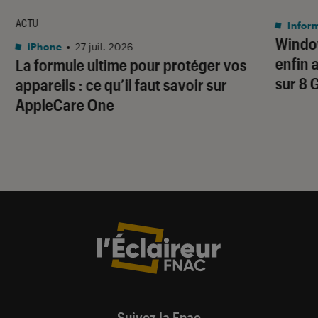
ACTU
Infor
Window
iPhone
•
27 juil. 2026
enfin 
La formule ultime pour protéger vos
sur 8 
appareils : ce qu’il faut savoir sur
AppleCare One
Suivez la Fnac