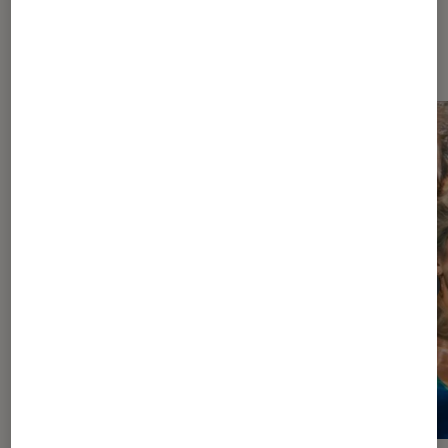
À la une de
VOIR TOUT
l'Éclaireur FNAC
l'Éclaireur fnac">