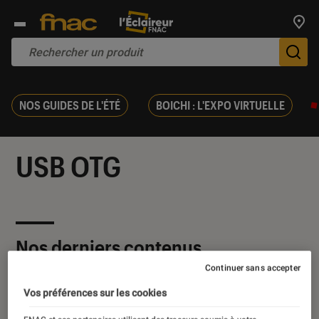
Trouv
De
NOS GUIDES DE L'ÉTÉ
BOICHI : L'EXPO VIRTUELLE
USB OTG
Nos derniers contenus
Continuer sans accepter
Vos préférences sur les cookies