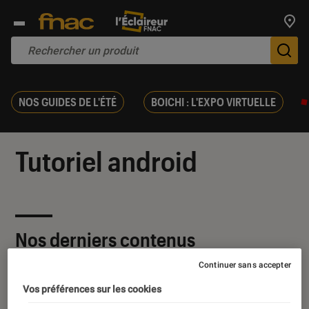
Trouv
De
NOS GUIDES DE L'ÉTÉ
BOICHI : L'EXPO VIRTUELLE
Tutoriel android
Nos derniers contenus
Continuer sans accepter
Vos préférences sur les cookies