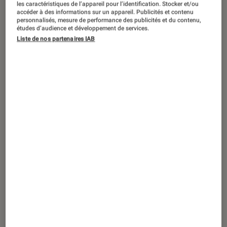
DÉCRYPTAGE
les caractéristiques de l’appareil pour l’identification. Stocker et/ou
accéder à des informations sur un appareil. Publicités et contenu
personnalisés, mesure de performance des publicités et du contenu,
Photo et vidéo
•
19 fév. 2019
études d’audience et développement de services.
L’hybride, l’avenir de la photo?
Liste de nos partenaires IAB