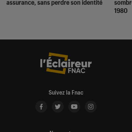
assurance, sans perdre son identité
sombr
1980
Suivez la Fnac