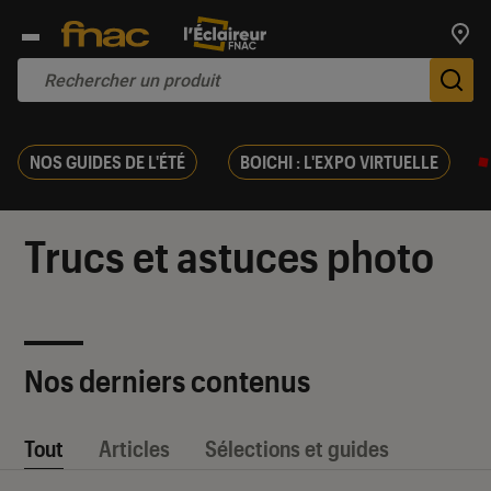
Trouv
De
NOS GUIDES DE L'ÉTÉ
BOICHI : L'EXPO VIRTUELLE
Trucs et astuces photo
Nos derniers contenus
Tout
Articles
Sélections et guides