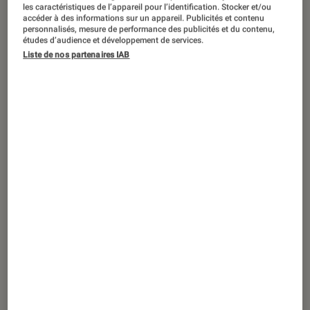
SÉLECTION
les caractéristiques de l’appareil pour l’identification. Stocker et/ou
accéder à des informations sur un appareil. Publicités et contenu
TV
•
29 juil. 2024
personnalisés, mesure de performance des publicités et du contenu,
études d’audience et développement de services.
L’art de la conclusion : le top 10 des
Liste de nos partenaires IAB
meilleurs finals de série !