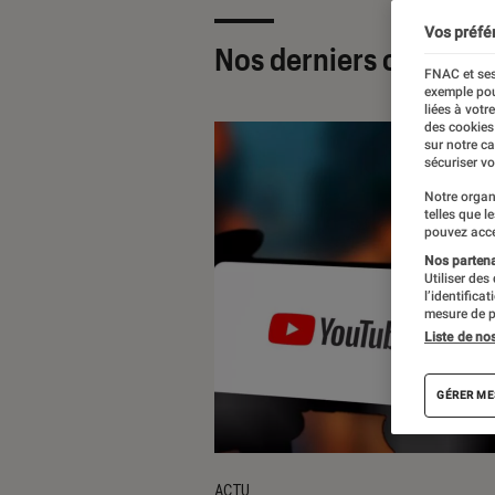
Vos préfé
Nos derniers contenu
FNAC et ses
exemple pou
liées à votr
des cookies
sur notre c
sécuriser vo
Notre organ
telles que l
pouvez acce
Nos partenai
Utiliser des
l’identifica
mesure de p
Liste de no
GÉRER ME
ACTU