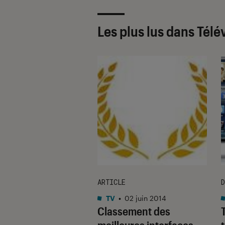
Les plus lus dans Tél
TAGE
ARTICLE
D
ng
•
20 mai. 2015
TV
•
02 juin 2014
élévisions
Classement des
ctées sortent le
meilleures interfaces