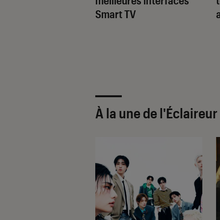
 jeu avec le cloud
Smart TV
ng
À la une de
l'Éclaireu