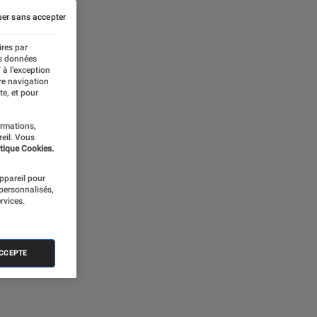
er sans accepter
ires par
es données
 à l’exception
re navigation
te, et pour
ormations,
reil. Vous
tique Cookies.
appareil pour
 personnalisés,
rvices.
ACCEPTE