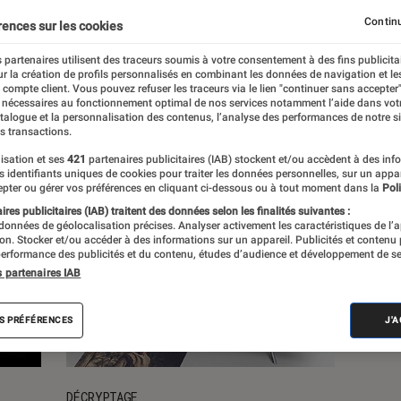
Continu
rences sur les cookies
s
 partenaires utilisent des traceurs soumis à votre consentement à des fins publicita
r la création de profils personnalisés en combinant les données de navigation et l
e compte client. Vous pouvez refuser les traceurs via le lien "continuer sans accepter"
 nécessaires au fonctionnement optimal de nos services notamment l’aide dans vot
atalogue et la personnalisation des contenus, l’analyse des performances de notre si
s transactions.
isation et ses
421
partenaires publicitaires (IAB) stockent et/ou accèdent à des inf
es identifiants uniques de cookies pour traiter les données personnelles, sur un appa
pter ou gérer vos préférences en cliquant ci-dessous ou à tout moment dans la
Poli
res publicitaires (IAB) traitent des données selon les finalités suivantes :
 données de géolocalisation précises. Analyser activement les caractéristiques de l’
tion. Stocker et/ou accéder à des informations sur un appareil. Publicités et contenu
erformance des publicités et du contenu, études d’audience et développement de se
s partenaires IAB
S PRÉFÉRENCES
J'
DÉCRYPTAGE