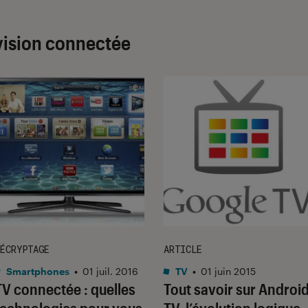
évision connectée
ÉCRYPTAGE
ARTICLE
Smartphones
•
01 juil. 2016
TV
•
01 juin 2015
TV connectée : quelles
Tout savoir sur Androi
technologies pour vous
TV, l’évolution logique