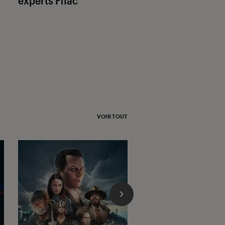
Smart TV
VOIR TOUT
l'Éclaireur fnac">