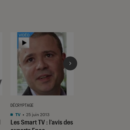
DÉCRYPTAGE
DÉCRYPTAGE
TV
•
25 juin 2013
TV
•
16 avr. 2019
d
Les Smart TV : l’avis des
Avec Tizen, Sams
experts Fnac
domine l’univers 