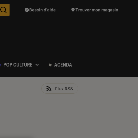
Besoin d’aide
Trouver mon magasin
Des suggestions de produits vont vous être proposées pendant vo
POP CULTURE
AGENDA
Flux RSS