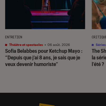
ENTRETIEN
CRITIQU
Théâtre et spectacles
•
06 août. 2026
Séries
Sofia Belabbes pour
Ketchup Mayo
:
The S
“Depuis que j’ai 8 ans, je sais que je
la sér
veux devenir humoriste”
l’été ?