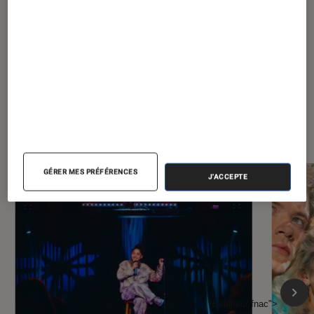
À la une de
VOIR TOUT
l'Éclaireur FNAC
GÉRER MES PRÉFÉRENCES
J'ACCEPTE
l'Éclaireur fnac">