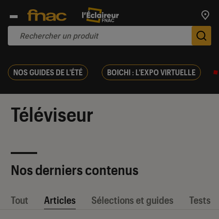
Trouv
De
NOS GUIDES DE L'ÉTÉ
BOICHI : L'EXPO VIRTUELLE
Téléviseur
Nos derniers contenus
Tout
Articles
Sélections et guides
Tests