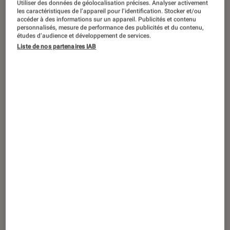
Utiliser des données de géolocalisation précises. Analyser activement
ACTU
les caractéristiques de l’appareil pour l’identification. Stocker et/ou
accéder à des informations sur un appareil. Publicités et contenu
TV
•
20 fév. 2023
personnalisés, mesure de performance des publicités et du contenu,
Ultra lumineux, les nouveaux
études d’audience et développement de services.
Liste de nos partenaires IAB
téléviseurs QD-OLED de Samsung
arrivent dès le mois de mars