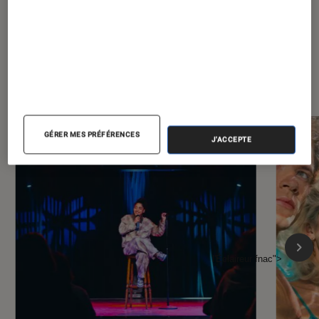
À la une de
VOIR TOUT
l'Éclaireur FNAC
GÉRER MES PRÉFÉRENCES
J'ACCEPTE
l'Éclaireur fnac">