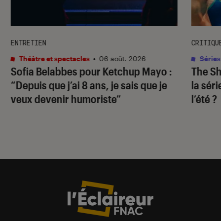
ENTRETIEN
CRITIQU
Théâtre et spectacles
•
06 août. 2026
Séries
Sofia Belabbes pour
Ketchup Mayo
:
The S
“Depuis que j’ai 8 ans, je sais que je
la sér
veux devenir humoriste”
l’été ?