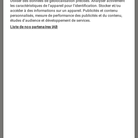
Utiliser des données de géolocalisation précises. Analyser activement
GUIDE
les caractéristiques de l’appareil pour l’identification. Stocker et/ou
accéder à des informations sur un appareil. Publicités et contenu
Smartphones
•
10 juil. 2014
personnalisés, mesure de performance des publicités et du contenu,
Autoriser l’installation d’une application
études d’audience et développement de services.
Liste de nos partenaires IAB
hors Play Store sur Android