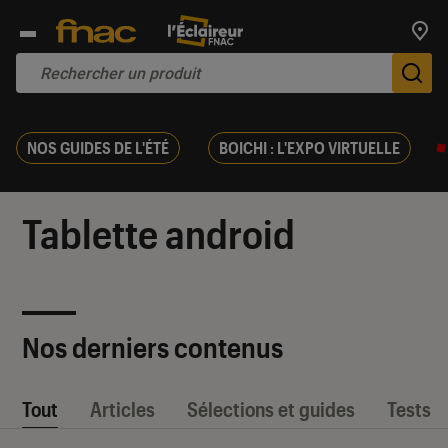
Trouv
De
NOS GUIDES DE L'ÉTÉ
BOICHI : L'EXPO VIRTUELLE
Tablette android
Nos derniers contenus
Tout
Articles
Sélections et guides
Tests