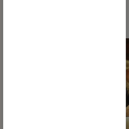
À la une de
VOIR TOUT
l'Éclaireur FNAC
l'Éclaireur fnac">