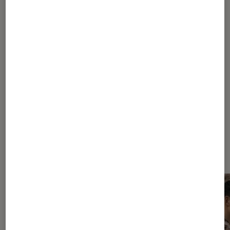
1
...
15
25
30
...
39
40
41
42
43
44
Les plus lus dans Streaming