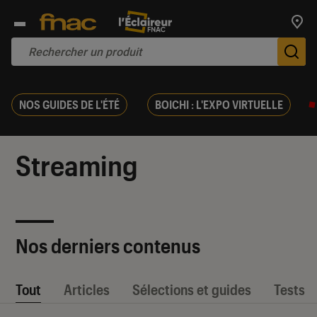
Trouv
De
NOS GUIDES DE L'ÉTÉ
BOICHI : L'EXPO VIRTUELLE
Streaming
Nos derniers contenus
Tout
Articles
Sélections et guides
Tests