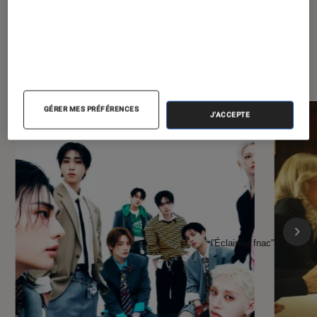
À la une de
VOIR TOUT
l'Éclaireur FNAC
GÉRER MES PRÉFÉRENCES
J'ACCEPTE
l'Éclaireur fnac">