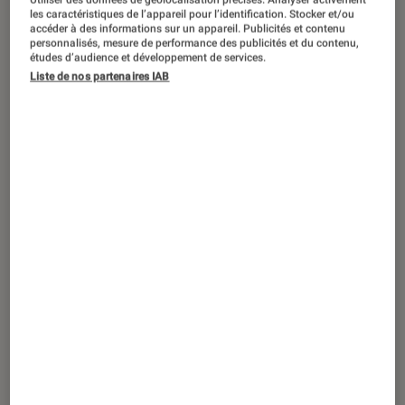
DÉCRYPTAGE
les caractéristiques de l’appareil pour l’identification. Stocker et/ou
accéder à des informations sur un appareil. Publicités et contenu
Informatique
•
07 avr. 2020
personnalisés, mesure de performance des publicités et du contenu,
Ce que j’aime faire avec mon Google
études d’audience et développement de services.
Liste de nos partenaires IAB
Chromecast