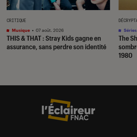
CRITIQUE
DÉCRYPT
Musique
•
07 août. 2026
Séries
THIS & THAT
: Stray Kids gagne en
The S
assurance, sans perdre son identité
sombr
1980