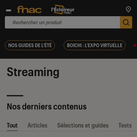
Trouv
De
NOS GUIDES DE L'ÉTÉ
BOICHI : L'EXPO VIRTUELLE
Streaming
Nos derniers contenus
Tout
Articles
Sélections et guides
Tests