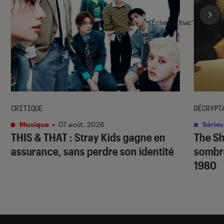
l'Éclaireur fnac">
CRITIQUE
DÉCRYPT
Musique
•
07 août. 2026
Séries
THIS & THAT
: Stray Kids gagne en
The S
assurance, sans perdre son identité
sombr
1980