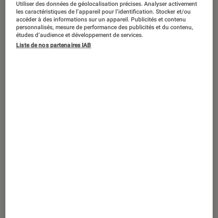
Utiliser des données de géolocalisation précises. Analyser activement
CRITIQUE
les caractéristiques de l’appareil pour l’identification. Stocker et/ou
accéder à des informations sur un appareil. Publicités et contenu
Séries
•
01 jan. 2023
personnalisés, mesure de performance des publicités et du contenu,
Dans l’ordre ou dans le désordre ?
études d’audience et développement de services.
Kaléidoscope
, la nouvelle série non
Liste de nos partenaires IAB
linéaire de Netflix