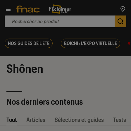
Trouv
De
NOS GUIDES DE L'ÉTÉ
BOICHI : L'EXPO VIRTUELLE
Shônen
Nos derniers contenus
Tout
Articles
Sélections et guides
Tests