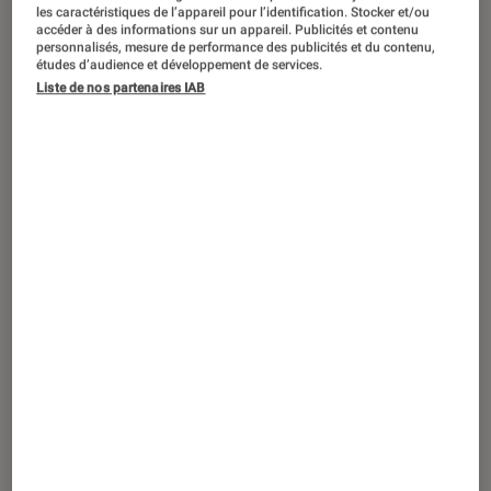
GUIDE
les caractéristiques de l’appareil pour l’identification. Stocker et/ou
accéder à des informations sur un appareil. Publicités et contenu
Mangas
•
24 déc. 2019
personnalisés, mesure de performance des publicités et du contenu,
études d’audience et développement de services.
[Dossier Manga] Tout savoir sur
Liste de nos partenaires IAB
Platinum End