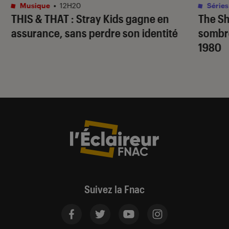
Musique
•
12H20
Séries
THIS & THAT
: Stray Kids gagne en
The S
assurance, sans perdre son identité
sombr
1980
Suivez la Fnac