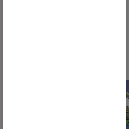
1
...
9
10
11
12
13
...
17
Les plus lus dans Shônen