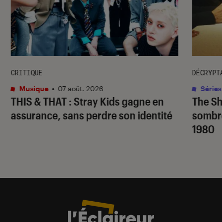
CRITIQUE
DÉCRYPT
Musique
•
07 août. 2026
Séries
THIS & THAT
: Stray Kids gagne en
The S
assurance, sans perdre son identité
sombr
1980