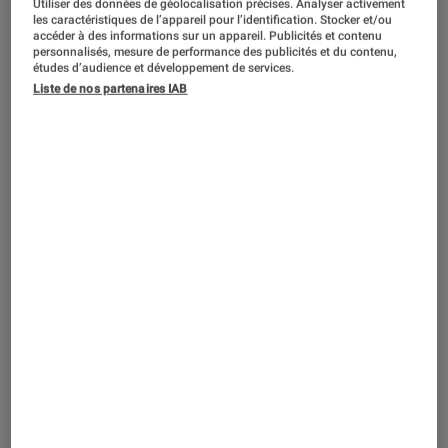
Utiliser des données de géolocalisation précises. Analyser activement
PRISE EN MAIN
les caractéristiques de l’appareil pour l’identification. Stocker et/ou
accéder à des informations sur un appareil. Publicités et contenu
Son
•
17 oct. 2023
personnalisés, mesure de performance des publicités et du contenu,
Notre découverte du casque Sennheiser
études d’audience et développement de services.
Liste de nos partenaires IAB
Accentum Wireless