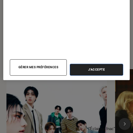
endurant
À la une de
VOIR TOUT
l'Éclaireur FNAC
GÉRER MES PRÉFÉRENCES
J'ACCEPTE
l'Éclaireur fnac">