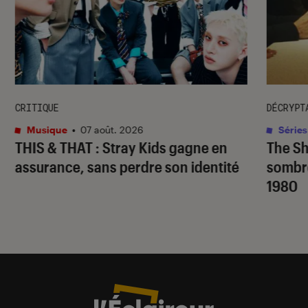
CRITIQUE
DÉCRYPT
Musique
•
07 août. 2026
Séries
THIS & THAT
: Stray Kids gagne en
The S
assurance, sans perdre son identité
sombr
1980