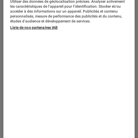
Utiliser des données de géolocalisation précises. Analyser activement
ACTU
les caractéristiques de l’appareil pour l’identification. Stocker et/ou
accéder à des informations sur un appareil. Publicités et contenu
Casques audio
•
13 mar. 2020
personnalisés, mesure de performance des publicités et du contenu,
Momentum True Wireless 2 : Sennheiser
études d’audience et développement de services.
Liste de nos partenaires IAB
ajoute de la réduction de bruit active