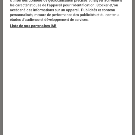
Utiliser des données de géolocalisation précises. Analyser activement
ARTICLE
les caractéristiques de l’appareil pour l’identification. Stocker et/ou
accéder à des informations sur un appareil. Publicités et contenu
Figurines et jeux
•
11 déc. 2022
personnalisés, mesure de performance des publicités et du contenu,
Les meilleurs jeux de société de 2022 à
études d’audience et développement de services.
Liste de nos partenaires IAB
mettre sous le sapin