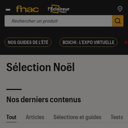
Trouv
De
NOS GUIDES DE L'ÉTÉ
BOICHI : L'EXPO VIRTUELLE
Sélection Noël
Nos derniers contenus
Tout
Articles
Sélections et guides
Tests