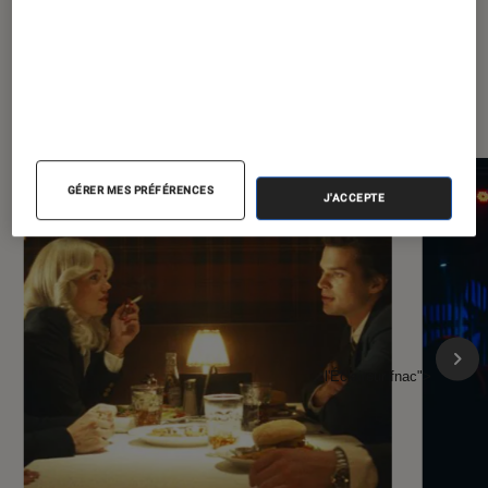
À la une de
VOIR TOUT
l'Éclaireur FNAC
GÉRER MES PRÉFÉRENCES
J'ACCEPTE
l'Éclaireur fnac">