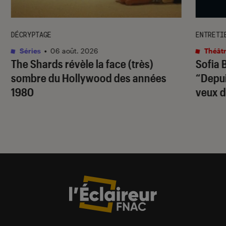
DÉCRYPTAGE
ENTRETI
Séries
•
06 août. 2026
Théâtr
The Shards
révèle la face (très)
Sofia 
sombre du Hollywood des années
“Depuis
1980
veux d